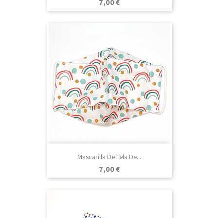
Precio
7,00 €
Mascarilla De Tela De...
Precio
7,00 €