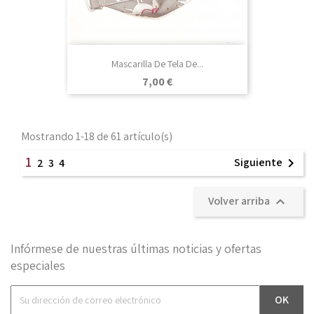
Mascarilla De Tela De...
Precio
7,00 €
Mostrando 1-18 de 61 artículo(s)
1
Siguiente

2
3
4
Volver arriba

Infórmese de nuestras últimas noticias y ofertas
especiales