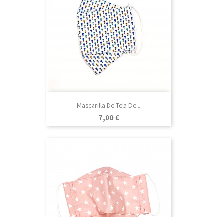
Mascarilla De Tela De...
Precio
7,00 €