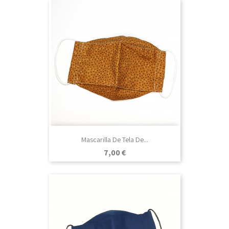
Mascarilla De Tela De...
Precio
7,00 €