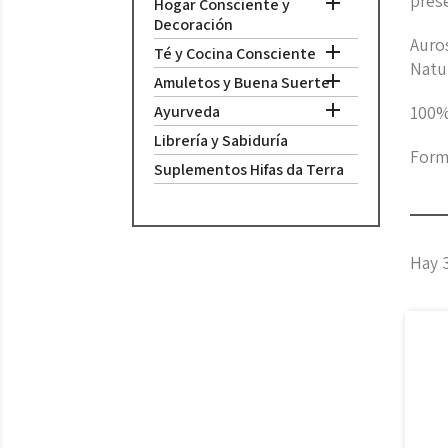
prese

Hogar Consciente y
Decoración
Auros

Té y Cocina Consciente
Natur

Amuletos y Buena Suerte

Ayurveda
100%
Librería y Sabiduría
Form
Suplementos Hifas da Terra
Hay 