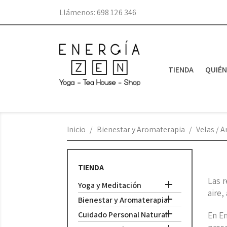
Llámenos:
698 126 346
TIENDA
QUIÉ
Inicio
Bienestar y Aromaterapia
Velas / 
TIENDA
Las r

Yoga y Meditación
aire,

Bienestar y Aromaterapia

Cuidado Personal Natural
En E