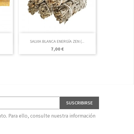

Vista rápida
SALVIA BLANCA ENERGÍA ZEN (...
Precio
7,00 €
o. Para ello, consulte nuestra información