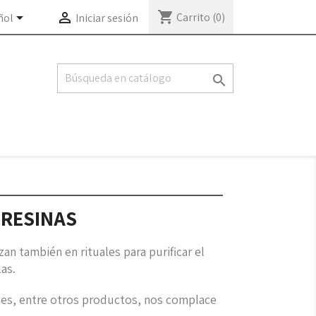
shopping_cart


Carrito
(0)
ñol
Iniciar sesión

 RESINAS
zan también en rituales para purificar el
as.
nes, entre otros productos, nos complace