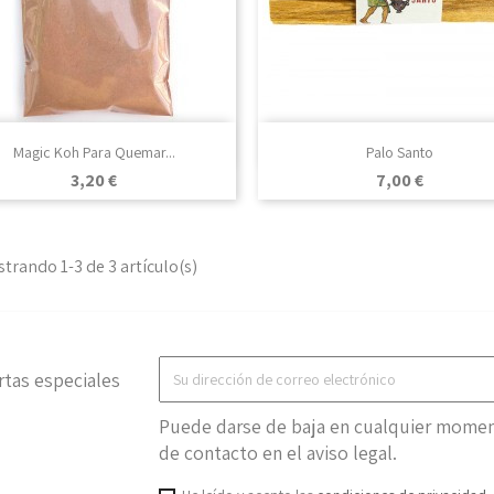

Vista rápida

Vista rápida
Magic Koh Para Quemar...
Palo Santo
Precio
Precio
3,20 €
7,00 €
trando 1-3 de 3 artículo(s)
rtas especiales
Puede darse de baja en cualquier moment
de contacto en el aviso legal.