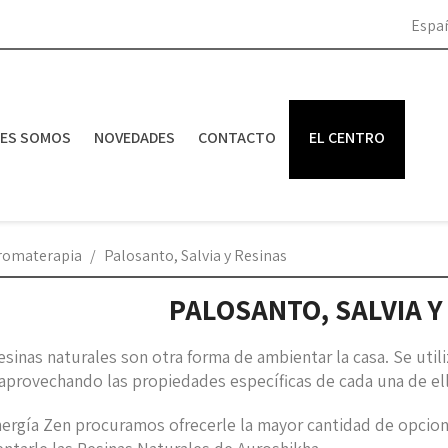
Espa
NES SOMOS
NOVEDADES
CONTACTO
EL CENTRO
Aromaterapia
Palosanto, Salvia y Resinas
PALOSANTO, SALVIA Y
esinas naturales son otra forma de ambientar la casa. Se utili
 aprovechando las propiedades específicas de cada una de ell
nergía Zen procuramos ofrecerle la mayor cantidad de opcio