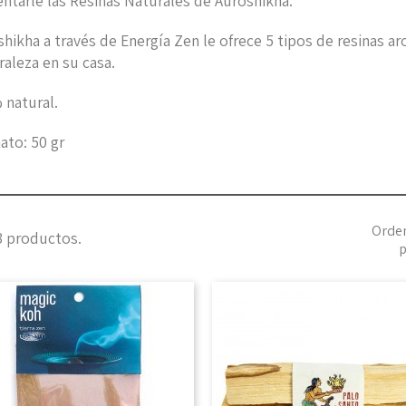
ntarle las Resinas Naturales de Auroshikha.
hikha a través de Energía Zen le ofrece 5 tipos de resinas ar
aleza en su casa.
 natural.
ato: 50 gr
Orde
3 productos.
p