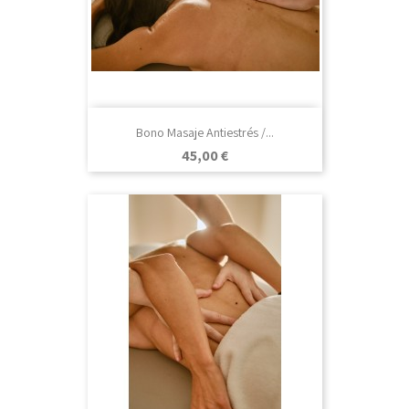
Bono Masaje Antiestrés /...
Precio
45,00 €