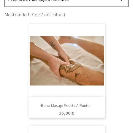

Mostrando 1-7 de 7 artículo(s)
Bono Masaje Puesta A Punto...
Precio
35,00 €