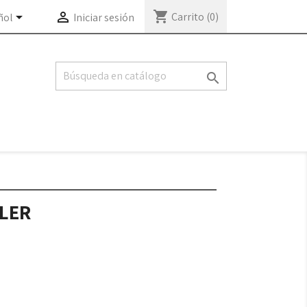
shopping_cart


Carrito
(0)
ñol
Iniciar sesión

LER