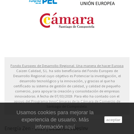
Fondo Europeo de Desarrollo Regional. Una manera
de hacer Europa
Fondo Europeo de Desarrollo Regional. Una manera de hacer Europa
Caizen Calidad, S.L. ha sido beneficiaria del Fondo Europeo de
Desarrollo Regional cuyo objetivo es Potenciar la investigación, el
desarrollo tecnológico y la innovación, y gracias al que ha
certificado su sistema de gestión de calidad, y calidad de pequeño
comercio, para apoyar la creación y consolidación de empresas
innovadoras. A fecha de 07/03/2019. Para ello ha contado con el
apoyo del Programa InnoCámaras de la Cámara de Comercio de
Santiago de Compostela.
Usamos cookies para mejorar la
experiencia de usuario. Más
aceptar
información
aquí
Energía Zen - 2019 |
Desarrolla DesInv