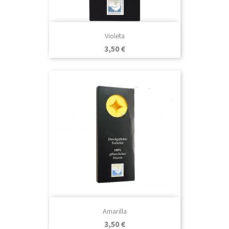
Violeta
Precio
3,50 €
Amarilla
Precio
3,50 €