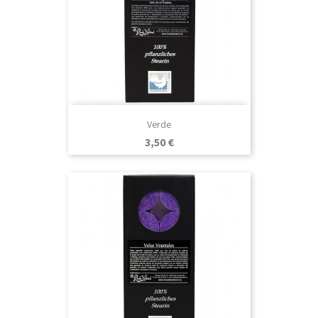
Verde
Precio
3,50 €