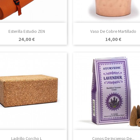

Vista rápida

Vista rápida
Esterilla Estudio ZEN
Vaso De Cobre Martillado
Negro
Burdeos
Azul
Verde
Gris
+7
Precio
Precio
24,00 €
14,00 €
Piedra

Vista rápida

Vista rápida
Ladrillo Corcho L
Conos De Incienso De...