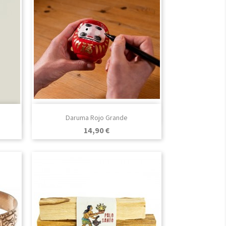

Vista rápida
Daruma Rojo Grande
Precio
14,90 €