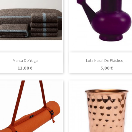

Vista rápida

Vista rápida
Manta De Yoga
Lota Nasal De Plástico,...
Precio
Precio
11,00 €
5,00 €