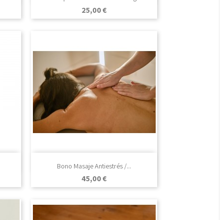
Precio
25,00 €

Vista rápida
Bono Masaje Antiestrés /...
Precio
45,00 €