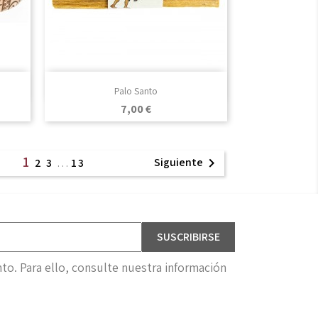

Vista rápida
Palo Santo
Precio
7,00 €
1
Siguiente

2
3
…
13
o. Para ello, consulte nuestra información