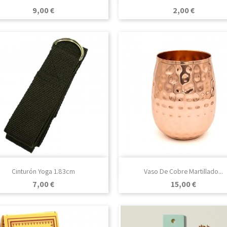
Precio
Precio
9,00 €
2,00 €

Vista rápida

Vista rápida
Cinturón Yoga 1.83cm
Vaso De Cobre Martillado...
Negro
Azul
Verde
Lila
Precio
Precio
7,00 €
15,00 €
Pistacho