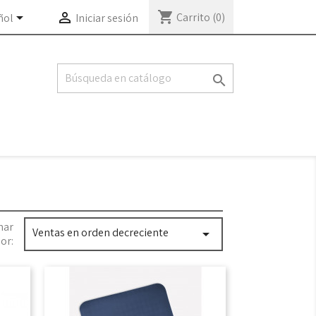
shopping_cart


Carrito
(0)
ñol
Iniciar sesión

nar
Ventas en orden decreciente

or: