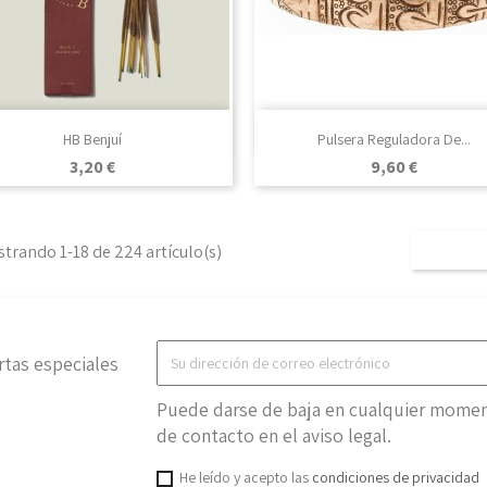

Vista rápida

Vista rápida
HB Benjuí
Pulsera Reguladora De...
Precio
Precio
3,20 €
9,60 €
trando 1-18 de 224 artículo(s)
rtas especiales
Puede darse de baja en cualquier moment
de contacto en el aviso legal.
He leído y acepto las
condiciones de privacidad