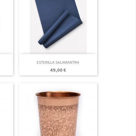

Vista rápida
ESTERILLA SALAMANTRA
Azul
Verde
Berenjena
Malva
Precio
49,00 €
Marino