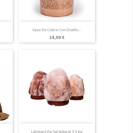

Vista rápida
Vaso De Cobre Con Diseño...
Precio
14,00 €

Vista rápida
Lámpara De Sal Natural 3-5 Kg