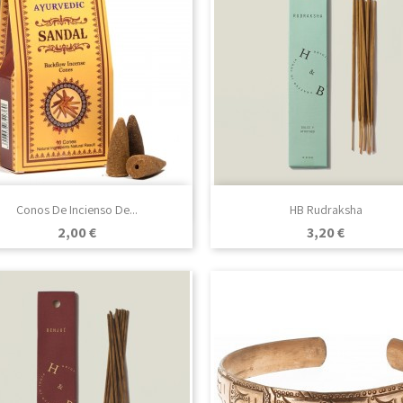

Vista rápida

Vista rápida
Conos De Incienso De...
HB Rudraksha
Precio
Precio
2,00 €
3,20 €