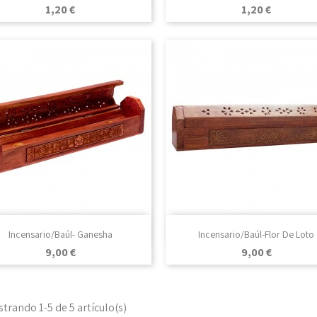
Precio
Precio
1,20 €
1,20 €

Vista rápida

Vista rápida
Incensario/Baúl- Ganesha
Incensario/Baúl-Flor De Loto
Precio
Precio
9,00 €
9,00 €
trando 1-5 de 5 artículo(s)