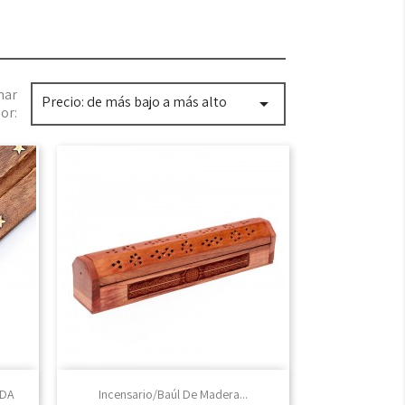
nar
Precio: de más bajo a más alto

or:

Vista rápida
UDA
Incensario/Baúl De Madera...