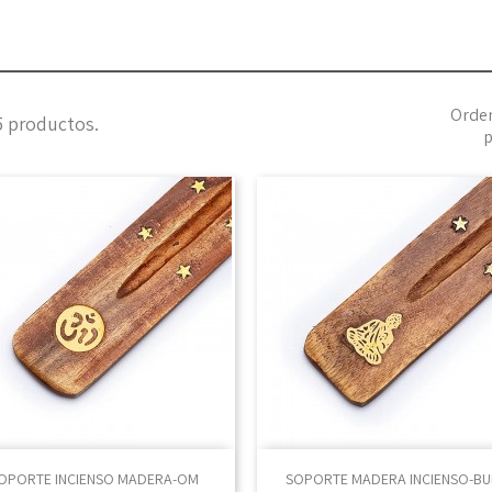
Orde
5 productos.
p

Vista rápida

Vista rápida
OPORTE INCIENSO MADERA-OM
SOPORTE MADERA INCIENSO-B