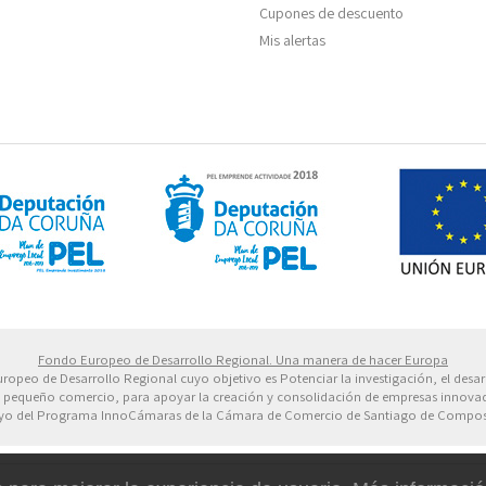
Cupones de descuento
Mis alertas
 Europeo de Desarrollo Regional. Una manera de hacer 
Fondo Europeo de Desarrollo Regional. Una manera de hacer Europa
uropeo de Desarrollo Regional cuyo objetivo es Potenciar la investigación, el desar
 de pequeño comercio, para apoyar la creación y consolidación de empresas innovad
o del Programa InnoCámaras de la Cámara de Comercio de Santiago de Compos