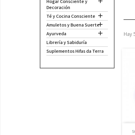

Hogar Consciente y
Decoración

Té y Cocina Consciente

Amuletos y Buena Suerte

Ayurveda
Hay 
Librería y Sabiduría
Suplementos Hifas da Terra
S