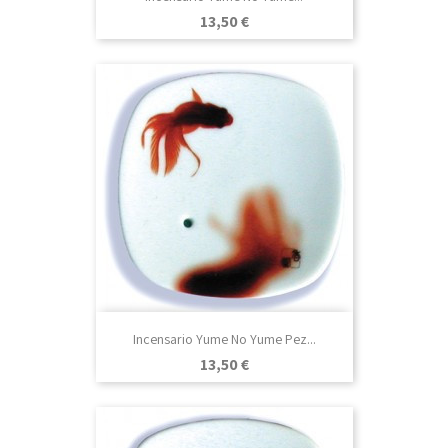
Precio
13,50 €
Incensario Yume No Yume Pez...
Precio
13,50 €