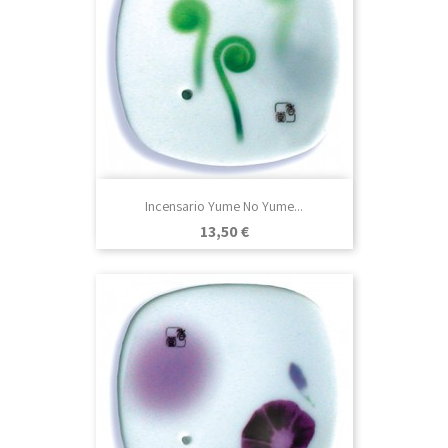
Incensario Yume No Yume...
Precio
13,50 €