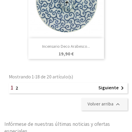
Incensario Deco Arabesco...
Precio
19,90 €
Mostrando 1-18 de 20 artículo(s)
1
Siguiente

2
Volver arriba

Infórmese de nuestras últimas noticias y ofertas
especiales