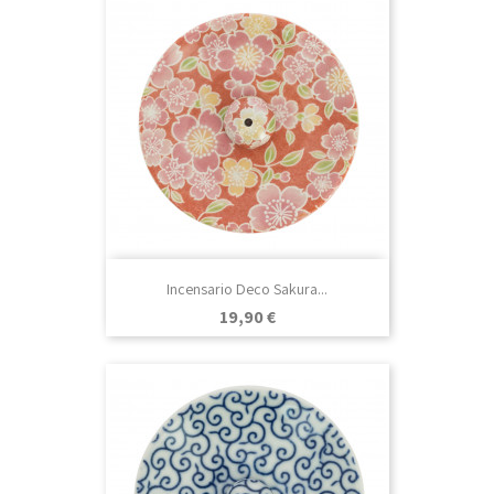
Incensario Deco Sakura...
Precio
19,90 €