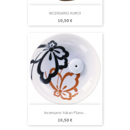
INCENSARIO KUROI
Precio
10,50 €
Incensario Yukari Plano...
Precio
10,50 €