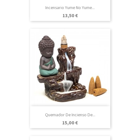
Incensario Yume No Yume...
Precio
13,50 €
Quemador De Incienso De...
Precio
15,00 €