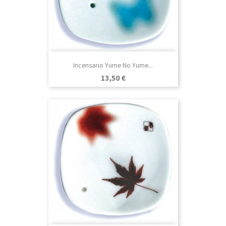
Incensario Yume No Yume...
Precio
13,50 €