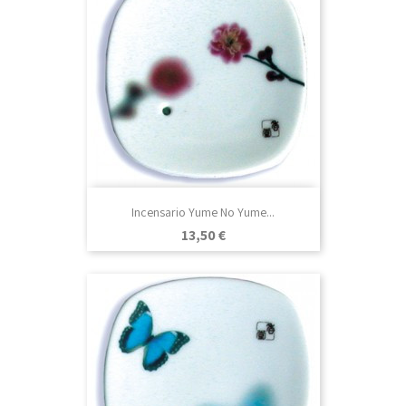
Incensario Yume No Yume...
Precio
13,50 €