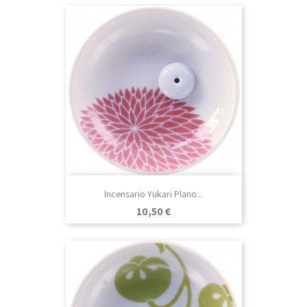
Incensario Yukari Plano...
Precio
10,50 €