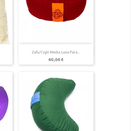

Vista rápida
Zafu/Cojín Media Luna Para...
Precio
40,00 €