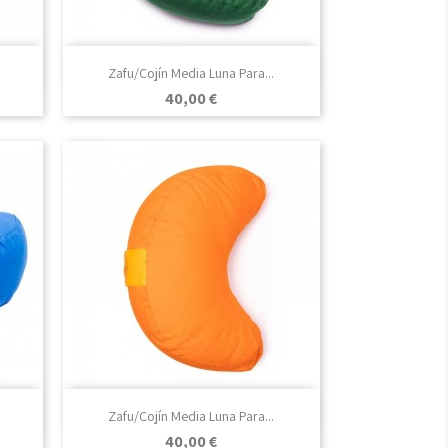

Vista rápida
Zafu/Cojín Media Luna Para...
Precio
40,00 €

Vista rápida
Zafu/Cojín Media Luna Para...
Precio
40,00 €