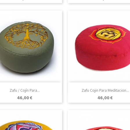

Vista rápida

Vista rápida
Zafu / Cojín Para...
Zafu Cojin Para Meditacion...
Precio
Precio
46,00 €
46,00 €