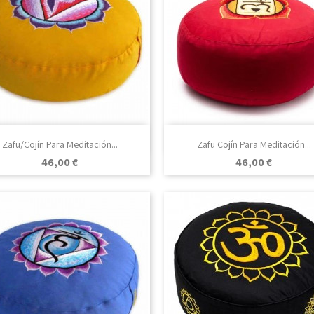

Vista rápida

Vista rápida
Zafu/Cojín Para Meditación...
Zafu Cojín Para Meditación...
Precio
Precio
46,00 €
46,00 €