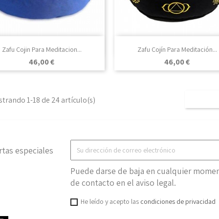

Vista rápida

Vista rápida
Zafu Cojin Para Meditacion...
Zafu Cojín Para Meditación...
Precio
Precio
46,00 €
46,00 €
trando 1-18 de 24 artículo(s)
rtas especiales
Puede darse de baja en cualquier moment
de contacto en el aviso legal.
He leído y acepto las
condiciones de privacidad