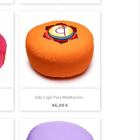

Vista rápida
Zafu Cojín Para Meditación...
Precio
46,00 €