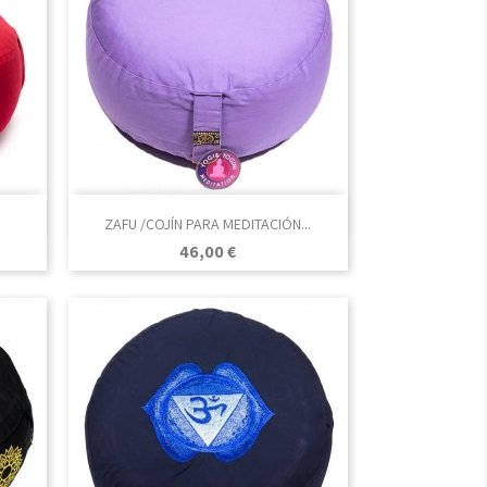

Vista rápida
ZAFU /COJÍN PARA MEDITACIÓN...
Rojo
Azul
Verde
Lila
Malva
Precio
46,00 €
Marino