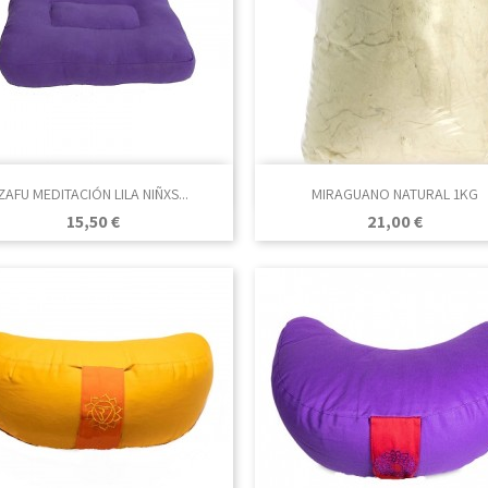

Vista rápida

Vista rápida
ZAFU MEDITACIÓN LILA NIÑXS...
MIRAGUANO NATURAL 1KG
Precio
Precio
15,50 €
21,00 €