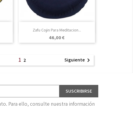

Vista rápida
Zafu Cojin Para Meditacion...
Precio
46,00 €
1
Siguiente

2
o. Para ello, consulte nuestra información