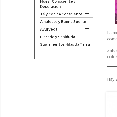

Hogar Consciente y
Decoración

Té y Cocina Consciente

Amuletos y Buena Suerte

Ayurveda
La me
Librería y Sabiduría
como
Suplementos Hifas da Terra
Zafus
color
Hay 