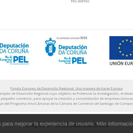
Mis alertas
 Europeo de Desarrollo Regional. Una manera de hacer 
Fondo Europeo de Desarrollo Regional. Una manera de hacer Europa
uropeo de Desarrollo Regional cuyo objetivo es Potenciar la investigación, el desar
 de pequeño comercio, para apoyar la creación y consolidación de empresas innovad
o del Programa InnoCámaras de la Cámara de Comercio de Santiago de Compos
para mejorar la experiencia de usuario. Más informaci
Energía Zen - 2019 |
Desarrolla DesInv