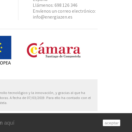
Llámenos:
698 126 346
Envíenos un correo electrónico:
info@energiazen.es
Europa
rollo tecnológico y la innovación, y gracias al que ha
oras. A fecha de 07/03/2019. Para ello ha contado con el
tela.
ón
aquí
aceptar