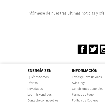
Infórmese de nuestras últimas noticias y ofe
Facebook
Twit
ENERGÍA ZEN
INFORMACIÓN
Quiénes Somos
Envíos y Devoluciones
Ofertas
Aviso legal
Novedades
Condiciones Generales
Los más vendidos
Formas de Pago
Contacte con nosotros
Política de Cookies