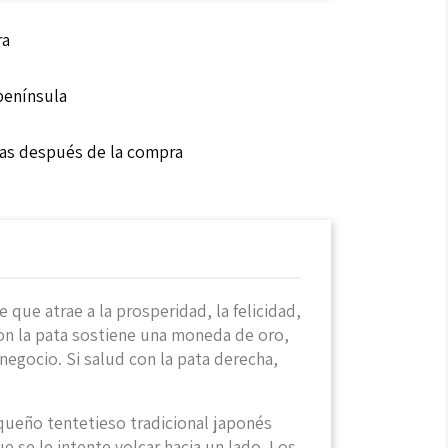
ra
 península
ías después de la compra
que atrae a la prosperidad, la felicidad,
con la pata sostiene una moneda de oro,
negocio. Si salud con la pata derecha,
queño tentetieso tradicional japonés
 se le intente volcar hacia un lado. Los