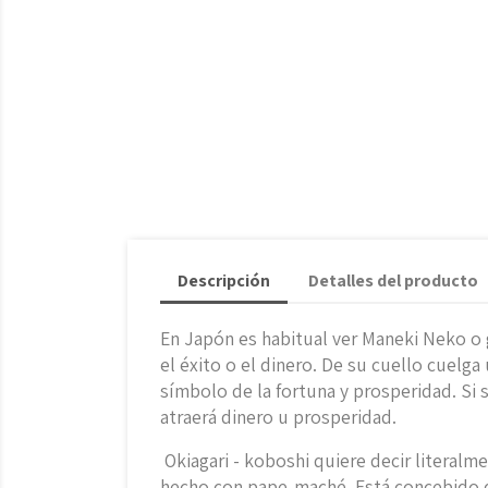
Descripción
Detalles del producto
En Japón es habitual ver Maneki Neko o g
el éxito o el dinero. De su cuello cuelg
símbolo de la fortuna y prosperidad. Si s
atraerá dinero u prosperidad.
Okiagari - koboshi quiere decir literal
hecho con pape-maché. Está concebido de 