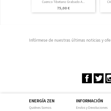

Vista rápida
Cuenco Tibetano Grabado A...
CA
Precio
75,00 €
Infórmese de nuestras últimas noticias y ofe
Facebook
Twit
ENERGÍA ZEN
INFORMACIÓN
Quiénes Somos
Envíos y Devoluciones