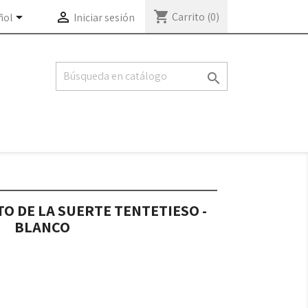
shopping_cart


Carrito
(0)
ñol
Iniciar sesión

O DE LA SUERTE TENTETIESO -
BLANCO