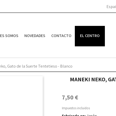
Espa
NES SOMOS
NOVEDADES
CONTACTO
EL CENTRO
ko, Gato de la Suerte Tentetieso - Blanco
MANEKI NEKO, GAT
7,50 €
Impuestos incluidos
Fabricado en:
Japón