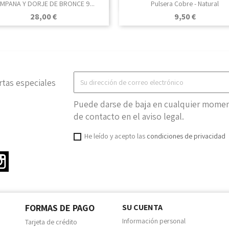

Vista rápida

Vista rápida
MPANA Y DORJE DE BRONCE 9...
Pulsera Cobre - Natural
Precio
Precio
28,00 €
9,50 €
rtas especiales
Puede darse de baja en cualquier moment
de contacto en el aviso legal.
He leído y acepto las
condiciones de privacidad
ter
Instagram
FORMAS DE PAGO
SU CUENTA
Información personal
Tarjeta de crédito