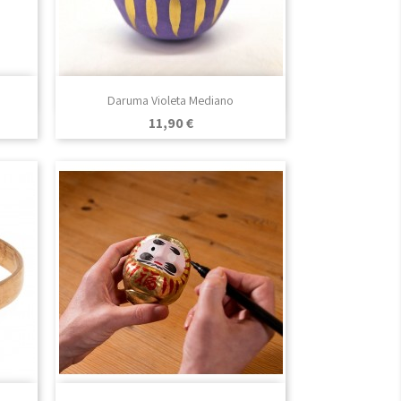

Vista rápida
.
Daruma Violeta Mediano
Precio
11,90 €