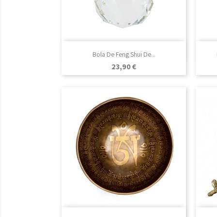

Vista rápida
Bola De Feng Shui De...
Precio
23,90 €