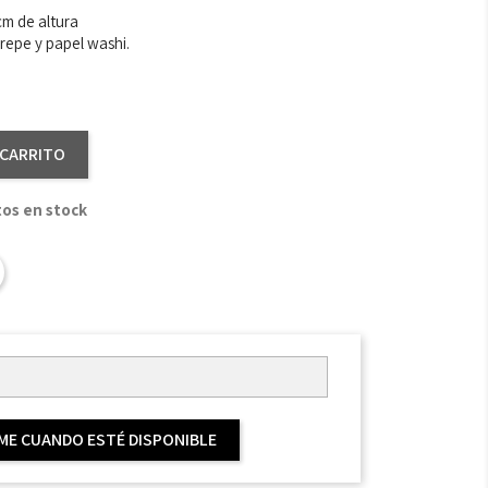
cm de altura
repe y papel washi.
 CARRITO
tos en stock
ME CUANDO ESTÉ DISPONIBLE