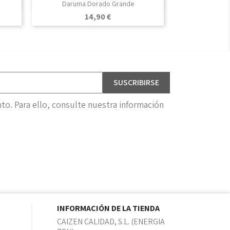

Vista rápida
Daruma Dorado Grande
Precio
14,90 €
o. Para ello, consulte nuestra información
INFORMACIÓN DE LA TIENDA
CAIZEN CALIDAD, S.L. (ENERGIA