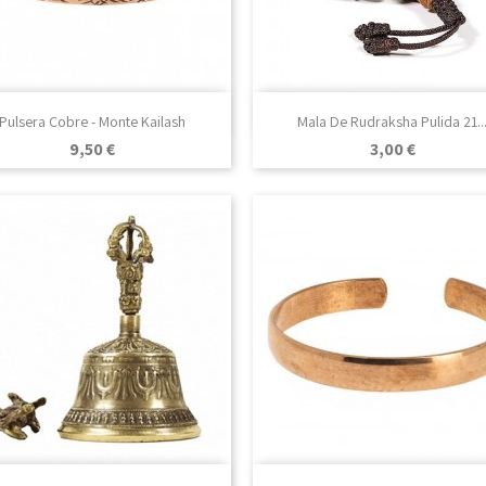

Vista rápida

Vista rápida
Pulsera Cobre - Monte Kailash
Mala De Rudraksha Pulida 21..
Precio
Precio
9,50 €
3,00 €