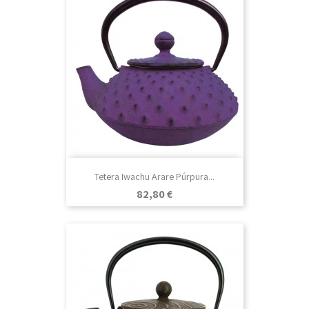
Tetera Iwachu Arare Púrpura...
Precio
82,80 €