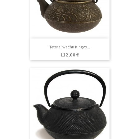
Tetera Iwachu Kingyo...
Precio
112,00 €