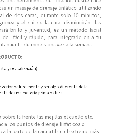
es una herramienta de curación desde hace
as un masaje de drenaje linfático utilizando
ial de dos caras, durante sólo 10 minutos,
nguínea y el chi de la cara, disminuirán
las
rará brillo y juventud, es un método facial
do de
fácil y rápido, para integrarlo en a tu
tratamiento de mimos una vez a la semana.
PRODUCTO:
to y revitalización)
.
o.
 variar naturalmente y ser algo diferente de la
ata de una materia prima natural.
sobre la frente las mejillas el cuello etc.
cia los puntos de drenaje linfáticos o
 cada parte de la cara utilice el extremo más