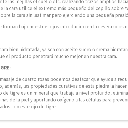
nte las mejillas el cuello etc. realizando trazos amplios haci
 de la cara utilice el extremo más pequeño del cepillo sobre 
obre la cara sin lastimar pero ejerciendo una pequeña presió
se forman bajo nuestros ojos introducirlo en la nevera unos
ra bien hidratada, ya sea con aceite suero o crema hidratan
que el producto penetrará mucho mejor en nuestra cara.
IGRE:
e masaje de cuarzo rosas podemos destacar que ayuda a reduci
ro, además, las propiedades curativas de esta piedra la hacen
 ojo de tigre es un mineral que trabaja a nivel profundo, eli
nas de la piel y aportando oxígeno a las células para preven
dos con este ojo de tigre.