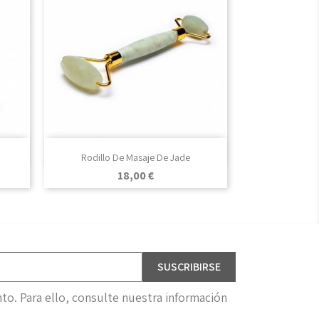

Vista rápida
Rodillo De Masaje De Jade
Precio
18,00 €
o. Para ello, consulte nuestra información