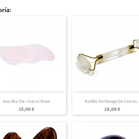
ría:

Vista rápida

Vista rápida
Gua Sha Ola- Cuarzo Rosa
Rodillo De Masaje De Cuarzo..
Precio
Precio
15,00 €
18,00 €