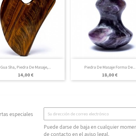

Vista rápida

Vista rápida
Gua Sha, Piedra De Masaje,...
Piedra De Masaje Forma De...
Precio
Precio
14,00 €
18,00 €
rtas especiales
Puede darse de baja en cualquier moment
de contacto en el aviso legal.