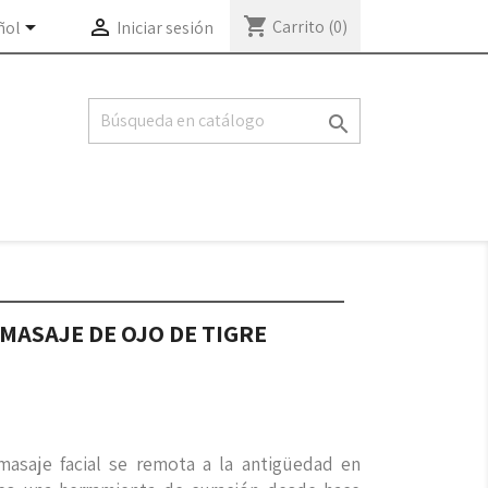
shopping_cart


Carrito
(0)
ñol
Iniciar sesión

MASAJE DE OJO DE TIGRE
masaje facial se remota a la antigüedad en