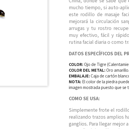
China, donde se sabe que 
mucho tiempo, si auto-aplic
este rodillo de masaje fac
mejorará la circulación sa
arrugas y tu rostro recupe
muy efectivo, fácil y rápi
rutina facial diaria o como 
DATOS ESPECÍFICOS DEL 
COLOR:
Ojo de Tigre (Calentamien
COLOR DEL METAL:
Oro amarillo
EMBALAJE:
Caja de cartón blanc
NOTA:
El color de la piedra puede
imagen mostrada puesto que se tr
COMO SE USA:
Simplemente frote el rodillo 
realizando trazos amplios ha
ganglios. Para llegar mejor a