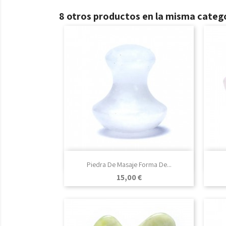
8 otros productos en la misma catego

Vista rápida
Piedra De Masaje Forma De...
Precio
15,00 €