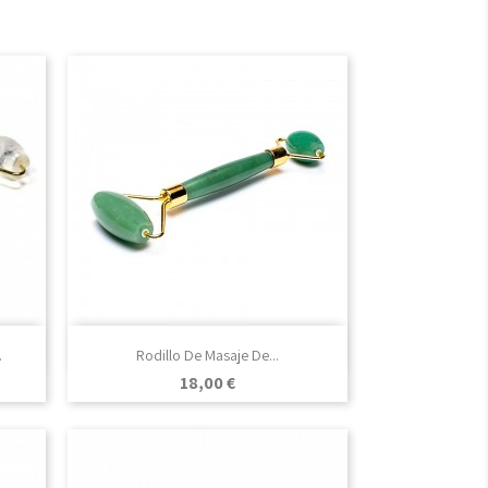

Vista rápida
.
Rodillo De Masaje De...
Precio
18,00 €