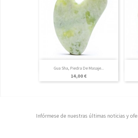

Vista rápida
Gua Sha, Piedra De Masaje...
Precio
14,00 €
Infórmese de nuestras últimas noticias y ofe