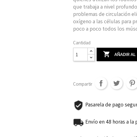
que trabaja a nivel profund
problemas de circulación el
oxígeno a las células para p
poco a poco todos los músc
Cantidad

AÑADIR AL
Compartir
Pasarela de pago segu
Envío en 48 horas a la