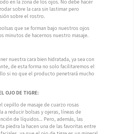
odo en la zona de los ojos. No debe hacer
odar sobre la cara sin lastimar pero
ión sobre el rostro.
 bolsas que se forman bajo nuestros ojos
nos minutos de hacernos nuestro masaje.
er nuestra cara bien hidratada, ya sea con
nte, de esta forma no solo facilitaremos el
llo si no que el producto penetrará mucho
EL OJO DE TIGRE:
el cepillo de masaje de cuarzo rosas
a reducir bolsas y ojeras, líneas de
nción de líquidos... Pero, además, las
a piedra la hacen una de las favoritas entre
 faciales, ya que el ojo de tigre es un mineral