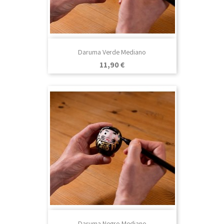
Daruma Verde Mediano
Precio
11,90 €
Daruma Negro Mediano