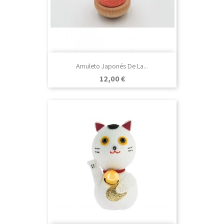
Amuleto Japonés De La...
Precio
12,00 €