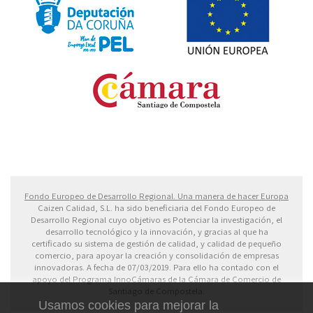
Fondo Europeo de Desarrollo Regional. Una manera
de hacer Europa
Fondo Europeo de Desarrollo Regional. Una manera de hacer Europa
Caizen Calidad, S.L. ha sido beneficiaria del Fondo Europeo de
Desarrollo Regional cuyo objetivo es Potenciar la investigación, el
desarrollo tecnológico y la innovación, y gracias al que ha
certificado su sistema de gestión de calidad, y calidad de pequeño
comercio, para apoyar la creación y consolidación de empresas
innovadoras. A fecha de 07/03/2019. Para ello ha contado con el
apoyo del Programa InnoCámaras de la Cámara de Comercio de
Santiago de Compostela.
Usamos cookies para mejorar la