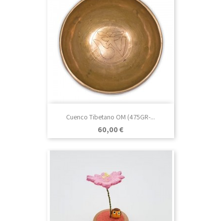
Cuenco Tibetano OM (475GR-...
Precio
60,00 €