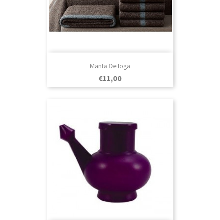
Manta De Ioga
Prezo
€11,00