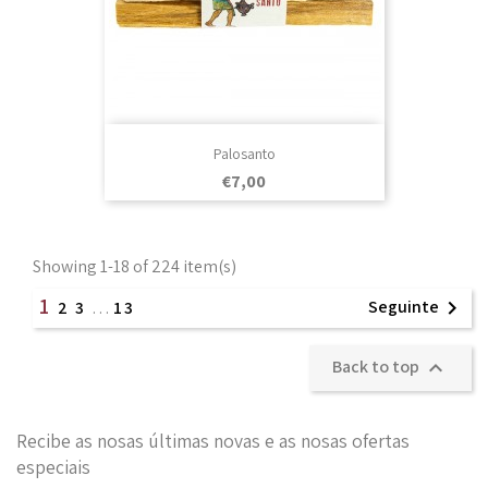
Palosanto
Prezo
€7,00
Showing 1-18 of 224 item(s)
1
Seguinte

2
3
…
13
Back to top

Recibe as nosas últimas novas e as nosas ofertas
especiais