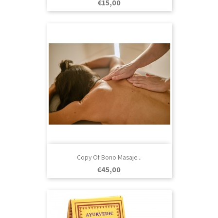
Prezo
€15,00
Copy Of Bono Masaje...
Prezo
€45,00