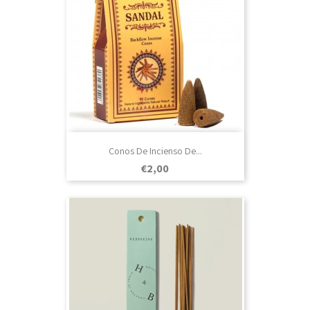
Conos De Incienso De...
Prezo
€2,00