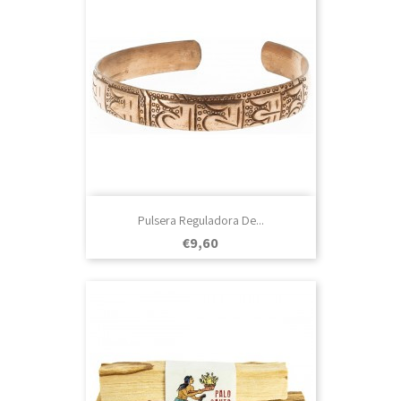
Pulsera Reguladora De...
Prezo
€9,60