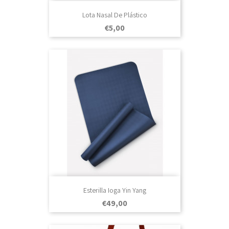
Lota Nasal De Plástico
Prezo
€5,00
Esterilla Ioga Yin Yang
Prezo
€49,00