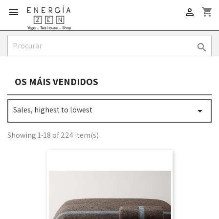
shopping_cart



OS MÁIS VENDIDOS
Sales, highest to lowest

Showing 1-18 of 224 item(s)