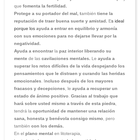
que
fomenta la fertilidad.
Protege a su portador del mal, t
ambién
tiene la
reputación de traer buena suerte y amistad.
E
s ideal
porque los
ayuda a entrar en equilibrio y armonía
con sus emociones para no dejarse llevar por la
negatividad.
Ayuda a encontrar
la
paz interior
liberando su
mente
de las
cavilaciones mentales.
Le
ayuda a
superar los retos difíciles de la vida despejando los
pensamientos que le distraen y curando las heridas
emocionales
. I
ncluso después de los mayores
fracasos y decepciones
, le
ayuda a recuperar un
estado de ánimo positivo
.
Gracias al trabajo que
hará sobre usted mismo a través de esta piedra
,
tendrá la
oportunidad de mantener una relación
sana, honesta y benévola consigo mismo
, pero
también
con los demás.
En el
plano mental
en litoterapia,