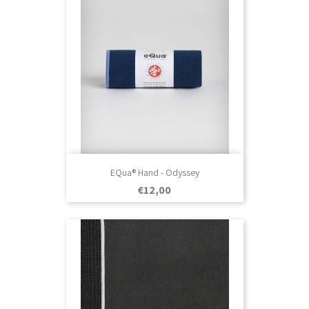
EQua® Hand - Odyssey
Prezo
€12,00