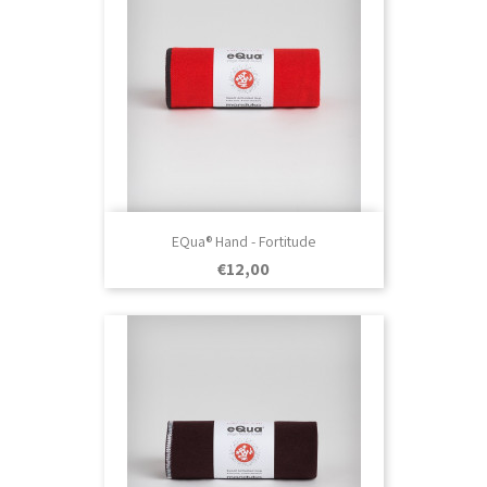
EQua® Hand - Fortitude
Prezo
€12,00