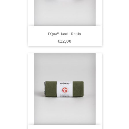
EQua® Hand - Raisin
Prezo
€12,00