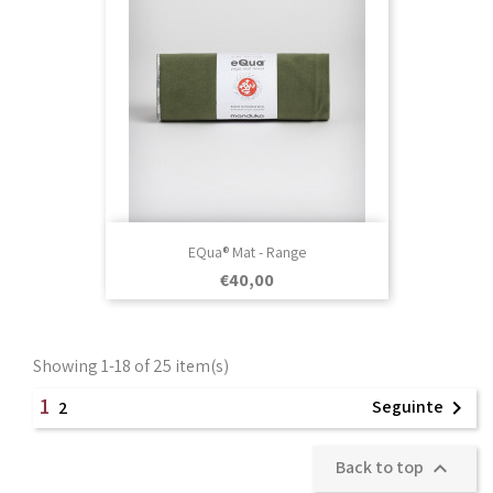
EQua® Mat - Range
Prezo
€40,00
Showing 1-18 of 25 item(s)
1
Seguinte

2
Back to top
