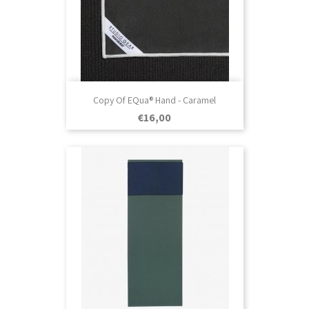
Copy Of EQua® Hand - Caramel
Prezo
€16,00