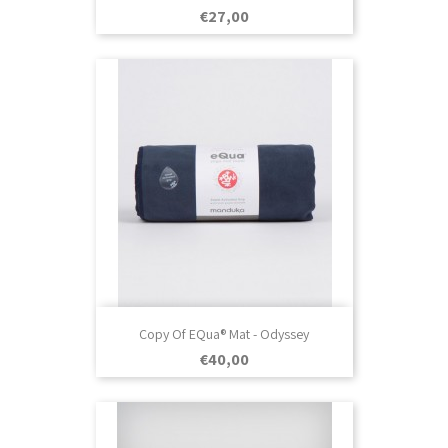
Prezo
€27,00
Copy Of EQua® Mat - Odyssey
Prezo
€40,00