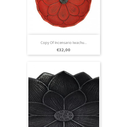
Copy Of Incensario Iwachu...
Prezo
€32,00