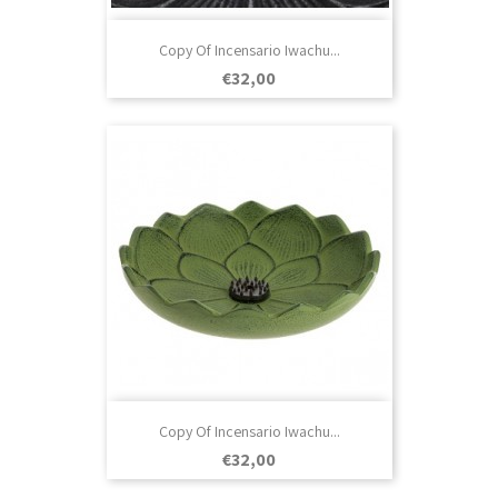
Copy Of Incensario Iwachu...
Prezo
€32,00
Copy Of Incensario Iwachu...
Prezo
€32,00