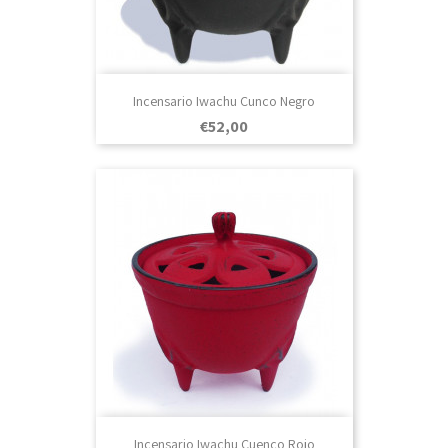
Incensario Iwachu Cunco Negro
Prezo
€52,00
Incensario Iwachu Cuenco Rojo