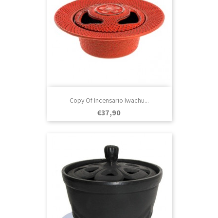
Copy Of Incensario Iwachu...
Prezo
€37,90