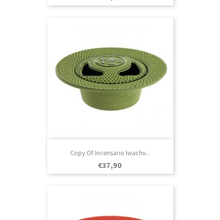
Copy Of Incensario Iwachu...
Prezo
€37,90