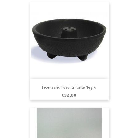
Incensario Iwachu Fonte Negro
Prezo
€32,00