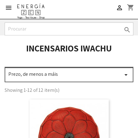
shopping_cart



INCENSARIOS IWACHU
Prezo, de menos a máis

Showing 1-12 of 12 item(s)