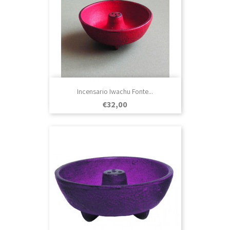
Incensario Iwachu Fonte...
Prezo
€32,00