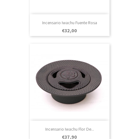
Incensario Iwachu Fuente Rosa
Prezo
€32,00
Incensario Iwachu Flor De...
Prezo
€37,90