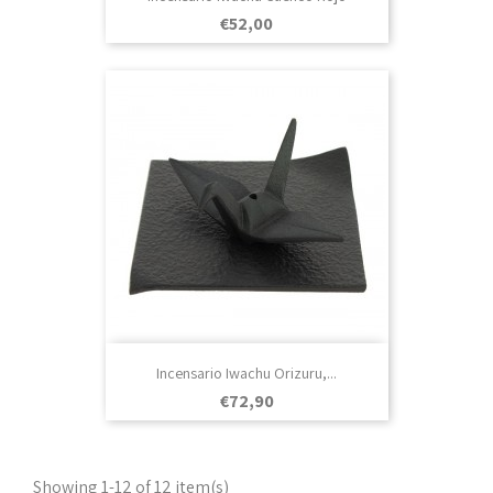
Prezo
€52,00
Incensario Iwachu Orizuru,...
Prezo
€72,90
Showing 1-12 of 12 item(s)