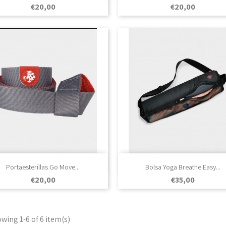
Prezo
Prezo
€20,00
€20,00

Vista rápida

Vista rápida
Portaesterillas Go Move...
Bolsa Yoga Breathe Easy...
Prezo
Prezo
€20,00
€35,00
wing 1-6 of 6 item(s)