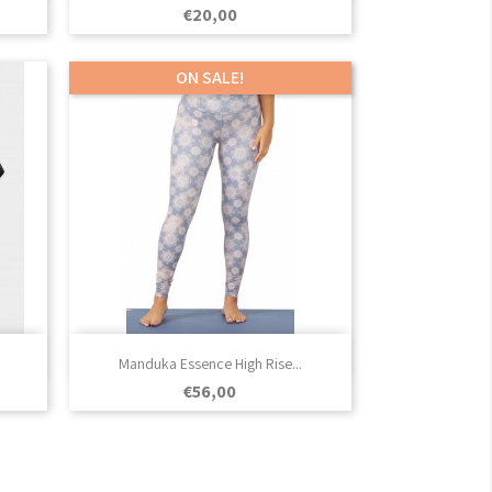
Prezo
€20,00
ON SALE!

Vista rápida
Manduka Essence High Rise...
Prezo
€56,00