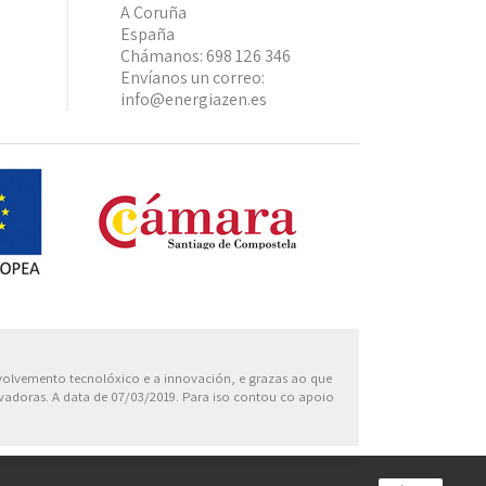
A Coruña
España
Chámanos:
698 126 346
Envíanos un correo:
info@energiazen.es
Europa
nvolvemento tecnolóxico e a innovación, e grazas ao que
ovadoras. A data de 07/03/2019. Para iso contou co apoio