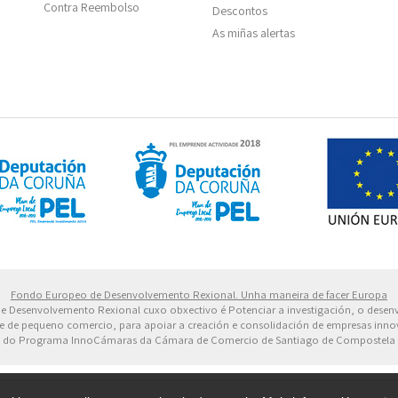
Contra Reembolso
Descontos
As miñas alertas
 Europeo de Desarrollo Regional. Una manera de hacer 
Fondo Europeo de Desenvolvemento Rexional. Unha maneira de facer Europa
 de Desenvolvemento Rexional cuxo obxectivo é Potenciar a investigación, o dese
dade de pequeno comercio, para apoiar a creación e consolidación de empresas inn
do Programa InnoCámaras da Cámara de Comercio de Santiago de Compostela