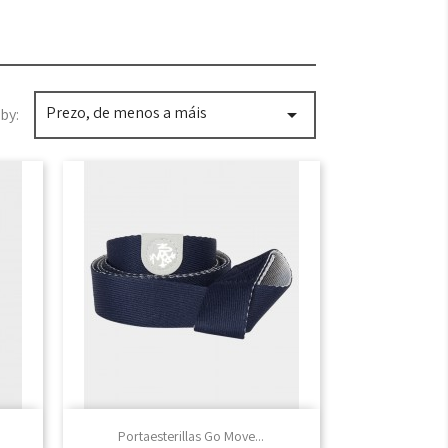
Prezo, de menos a máis

by:

Vista rápida
Portaesterillas Go Move...