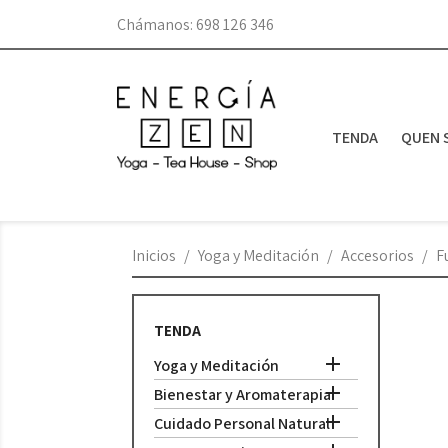
Chámanos:
698 126 346
TENDA
QUEN 
Inicios
Yoga y Meditación
Accesorios
F
TENDA

Yoga y Meditación

Bienestar y Aromaterapia

Cuidado Personal Natural