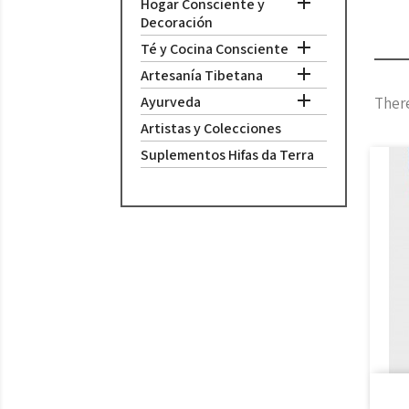

Hogar Consciente y
Decoración

Té y Cocina Consciente

Artesanía Tibetana

Ayurveda
There
Artistas y Colecciones
Suplementos Hifas da Terra