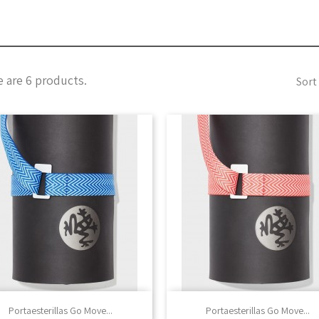
 are 6 products.
Sort 

Vista rápida

Vista rápida
Portaesterillas Go Move...
Portaesterillas Go Move...