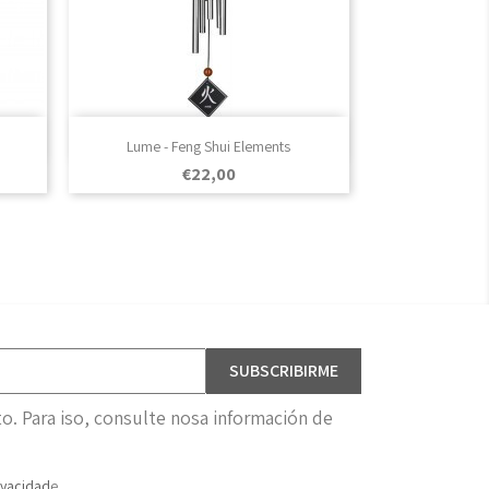

Vista rápida
Lume - Feng Shui Elements
Prezo
€22,00
. Para iso, consulte nosa información de
ivacidad
e