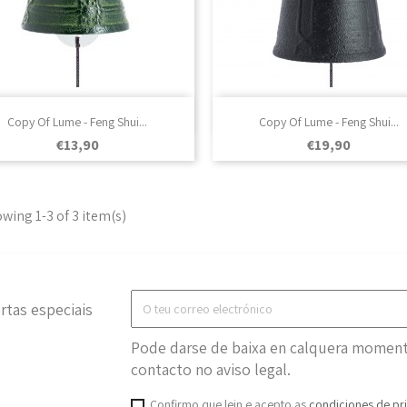

Vista rápida

Vista rápida
Copy Of Lume - Feng Shui...
Copy Of Lume - Feng Shui...
Prezo
Prezo
€13,90
€19,90
wing 1-3 of 3 item(s)
rtas especiais
Pode darse de baixa en calquera momento
contacto no aviso legal.
Confirmo que lein e acepto as
condiciones de pr