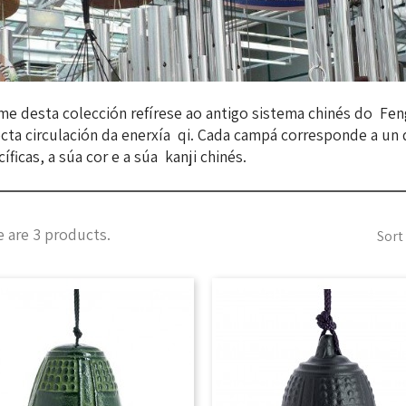
e desta colección refírese ao antigo sistema chinés do Feng
cta circulación da enerxía qi. Cada campá corresponde a un
íficas, a súa cor e a súa kanji chinés.
 are 3 products.
Sort 