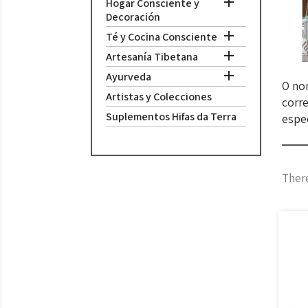

Hogar Consciente y
Decoración

Té y Cocina Consciente

Artesanía Tibetana

Ayurveda
O nom
Artistas y Colecciones
corre
Suplementos Hifas da Terra
espec
There