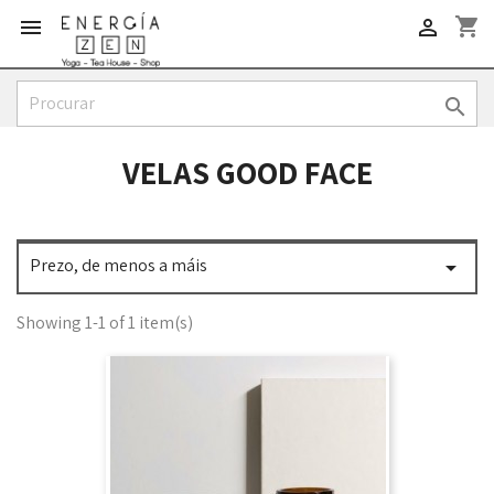
shopping_cart



VELAS GOOD FACE
Prezo, de menos a máis

Showing 1-1 of 1 item(s)