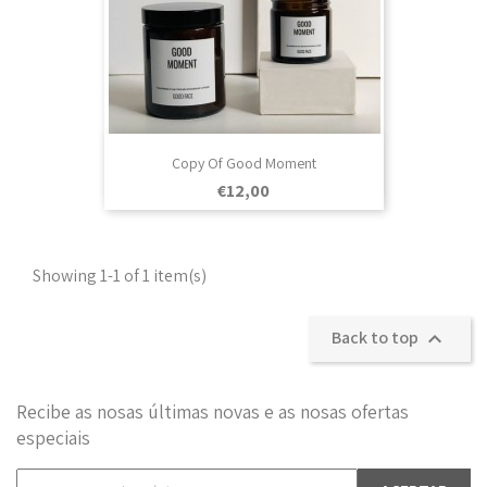
Copy Of Good Moment
Prezo
€12,00
Showing 1-1 of 1 item(s)
Back to top

Recibe as nosas últimas novas e as nosas ofertas
especiais