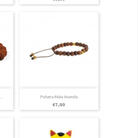

Vista rápida
..
Pulsera-Mala Ananda
Prezo
€7,00