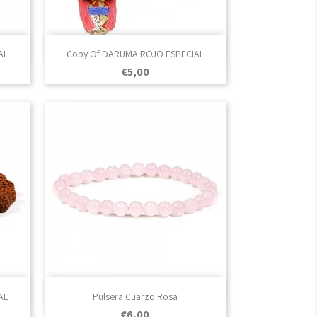

Vista rápida
AL
Copy Of DARUMA ROJO ESPECIAL
Prezo
€5,00

Vista rápida
AL
Pulsera Cuarzo Rosa
Prezo
€6,00