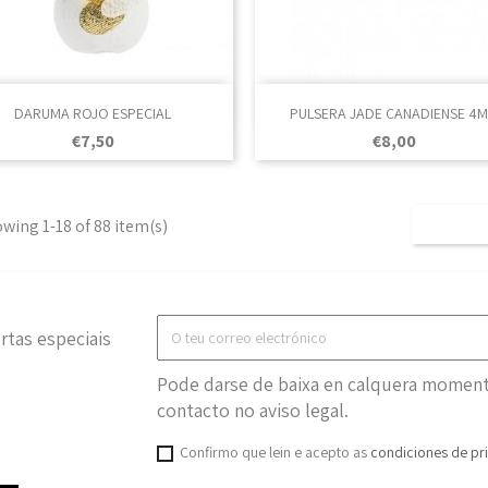

Vista rápida

Vista rápida
DARUMA ROJO ESPECIAL
PULSERA JADE CANADIENSE 4
Prezo
Prezo
€7,50
€8,00
wing 1-18 of 88 item(s)
rtas especiais
Pode darse de baixa en calquera momento
contacto no aviso legal.
Confirmo que lein e acepto as
condiciones de pr