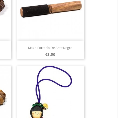

Vista rápida
.
Mazo Forrado De Ante Negro
Prezo
€3,50