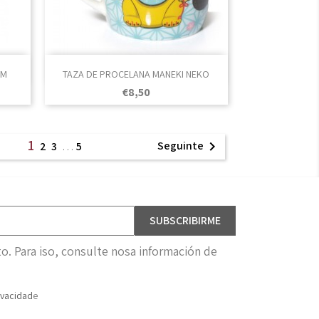

Vista rápida
MM
TAZA DE PROCELANA MANEKI NEKO
Prezo
€8,50
1
Seguinte

2
3
…
5
. Para iso, consulte nosa información de
ivacidad
e