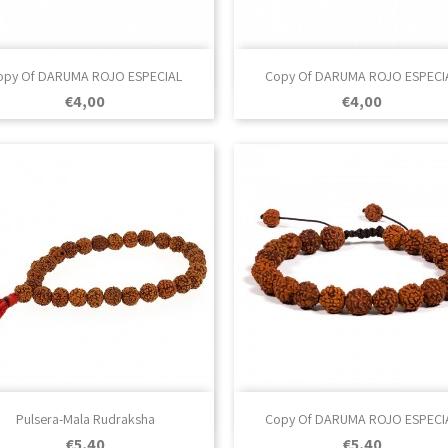

Vista rápida

Vista rápida
opy Of DARUMA ROJO ESPECIAL
Copy Of DARUMA ROJO ESPECI
Prezo
Prezo
€4,00
€4,00

Vista rápida

Vista rápida
Pulsera-Mala Rudraksha
Copy Of DARUMA ROJO ESPECI
Prezo
Prezo
€5,40
€5,40