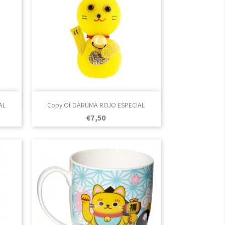

Vista rápida
AL
Copy Of DARUMA ROJO ESPECIAL
Prezo
€7,50