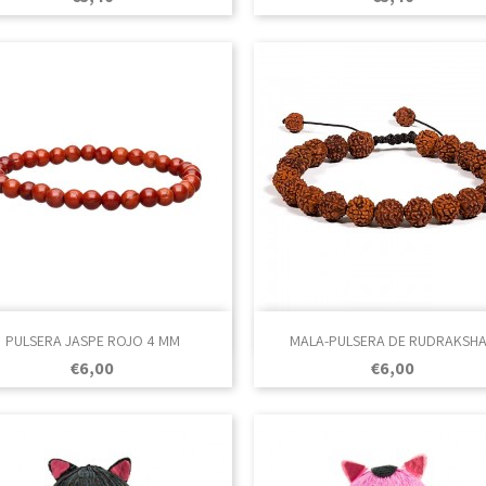

Vista rápida

Vista rápida
PULSERA JASPE ROJO 4 MM
MALA-PULSERA DE RUDRAKSHA.
Prezo
Prezo
€6,00
€6,00