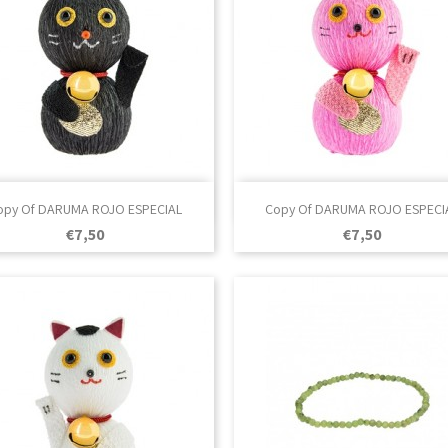

Vista rápida

Vista rápida
opy Of DARUMA ROJO ESPECIAL
Copy Of DARUMA ROJO ESPECI
Prezo
Prezo
€7,50
€7,50