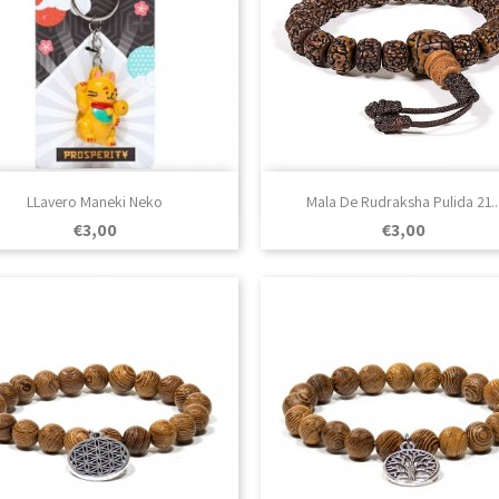

Vista rápida

Vista rápida
LLavero Maneki Neko
Mala De Rudraksha Pulida 21..
Prezo
Prezo
€3,00
€3,00