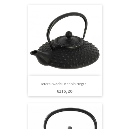
Tetera Iwachu Kanbin Negra...
Prezo
€115,20