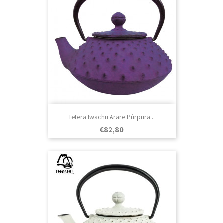
Tetera Iwachu Arare Púrpura...
Prezo
€82,80