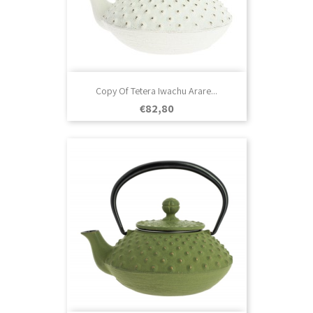
Copy Of Tetera Iwachu Arare...
Prezo
€82,80