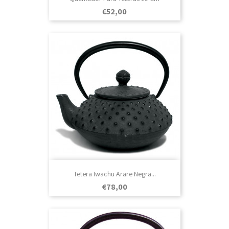
Prezo
€52,00
Tetera Iwachu Arare Negra...
Prezo
€78,00