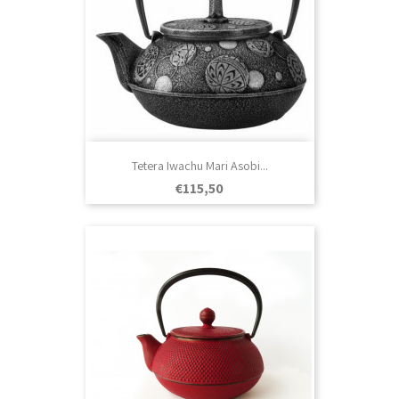
Tetera Iwachu Mari Asobi...
Prezo
€115,50