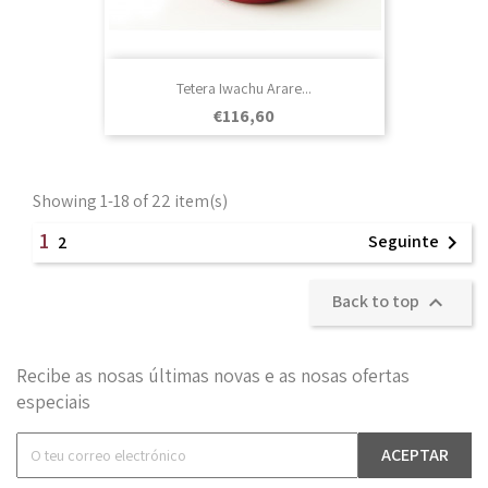
Tetera Iwachu Arare...
Prezo
€116,60
Showing 1-18 of 22 item(s)
1
Seguinte

2
Back to top

Recibe as nosas últimas novas e as nosas ofertas
especiais