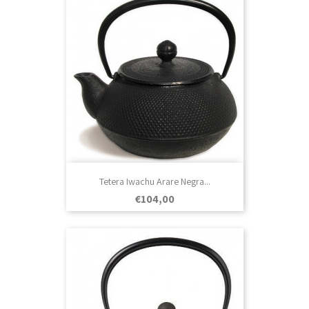
Tetera Iwachu Arare Negra...
Prezo
€104,00