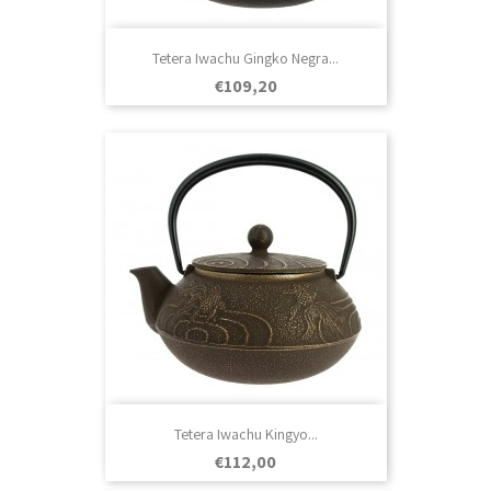
Tetera Iwachu Gingko Negra...
Prezo
€109,20
Tetera Iwachu Kingyo...
Prezo
€112,00