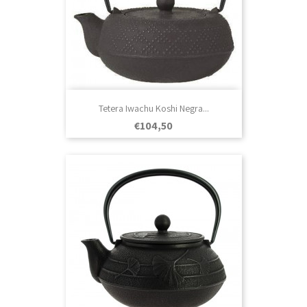
Tetera Iwachu Koshi Negra...
Prezo
€104,50