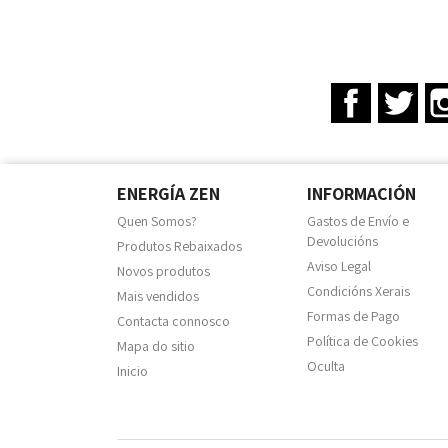
Facebook
Twit
ENERGÍA ZEN
INFORMACIÓN
Quen Somos?
Gastos de Envío e
Devolucións
Produtos Rebaixados
Aviso Legal
Novos produtos
Condicións Xerais
Mais vendidos
Formas de Pago
Contacta connosco
Política de Cookies
Mapa do sitio
Oculta
Inicio