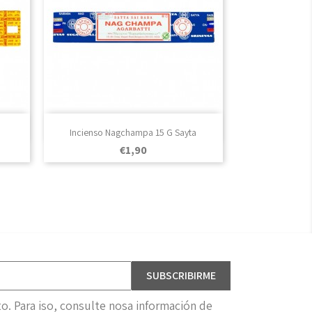

Vista rápida
Incienso Nagchampa 15 G Sayta
Prezo
€1,90
. Para iso, consulte nosa información de