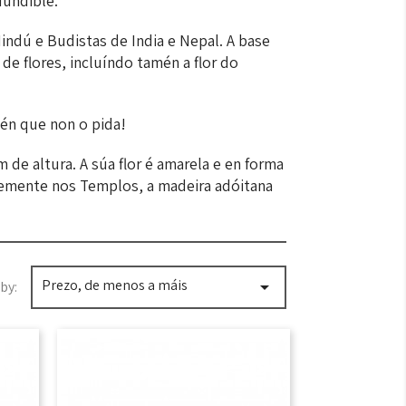
fundible.
ndú e Budistas de India e Nepal. A base
 de flores, incluíndo tamén a flor do
uén que non o pida!
 de altura. A súa flor é amarela e en forma
temente nos Templos, a madeira adóitana
Prezo, de menos a máis

by: