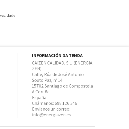
ivacidad
e
INFORMACIÓN DA TENDA
CAIZEN CALIDAD, S.L. (ENERGIA
ZEN)
Calle, Rúa de José Antonio
Souto Paz, nº 14
15702 Santiago de Compostela
A Coruña
España
Chámanos:
698 126 346
Envíanos un correo:
info@energiazen.es