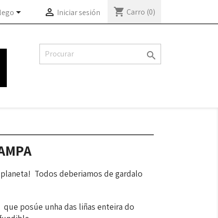
shopping_cart


Carro
(0)
lego
Iniciar sesión

HAMPA
 planeta! Todos deberiamos de gardalo
 que posúe unha das liñas enteira do