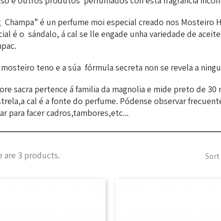
nso e outros produtos perfumados con esta fragrancia incon
g Champa” é un perfume moi especial creado nos Mosteiro Hi
ial é o sándalo, á cal se lle engade unha variedade de aceite
pac.
mosteiro teno e a súa fórmula secreta non se revela a ning
ore sacra pertence á familia da magnolia e mide preto de 30 m
strela,a cal é a fonte do perfume. Pódense observar frecuen
zar para facer cadros,tambores,etc...
 are 3 products.
Sort 