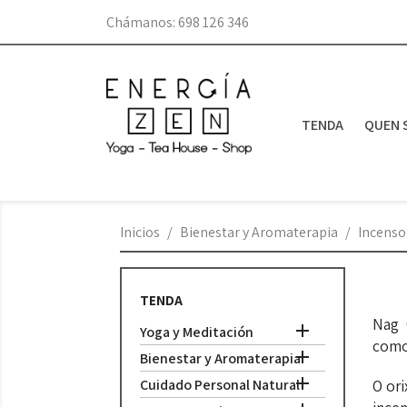
Chámanos:
698 126 346
TENDA
QUEN 
Inicios
Bienestar y Aromaterapia
Incenso
TENDA
Nag 

Yoga y Meditación
como

Bienestar y Aromaterapia

Cuidado Personal Natural
O ori