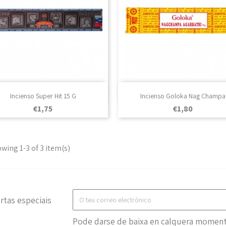

Vista rápida

Vista rápida
Incienso Super Hit 15 G
Incienso Goloka Nag Champa
Prezo
Prezo
€1,75
€1,80
wing 1-3 of 3 item(s)
rtas especiais
Pode darse de baixa en calquera momento