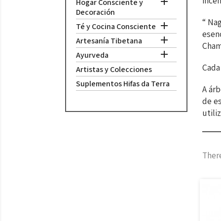
ince

Hogar Consciente y
Decoración
“ Na

Té y Cocina Consciente
esenc

Artesanía Tibetana
Cham

Ayurveda
Cada 
Artistas y Colecciones
Suplementos Hifas da Terra
A árb
de e
utili
There