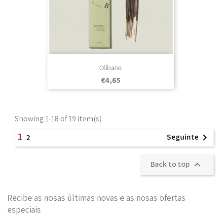
Olíbano
Prezo
€4,65
Showing 1-18 of 19 item(s)
1
Seguinte

2
Back to top

Recibe as nosas últimas novas e as nosas ofertas
especiais