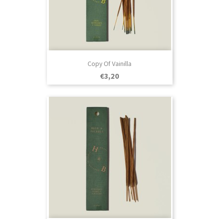
Copy Of Vainilla
Prezo
€3,20