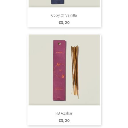
Copy Of Vainilla
Prezo
€3,20
HB Azahar
Prezo
€3,20