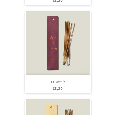
Prezo
€3,20
HB Jazmín
Prezo
€3,20