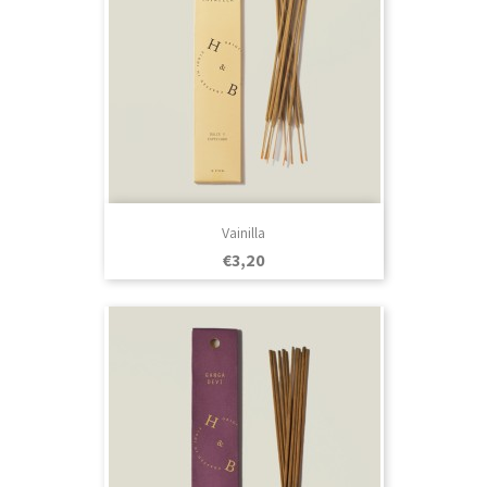
Vainilla
Prezo
€3,20