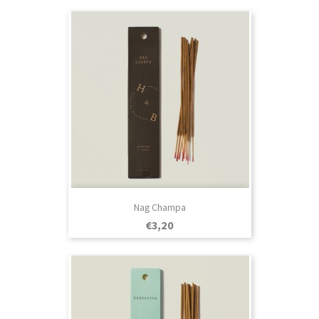
Nag Champa
Prezo
€3,20