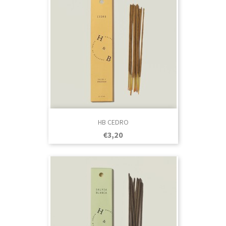
HB CEDRO
Prezo
€3,20