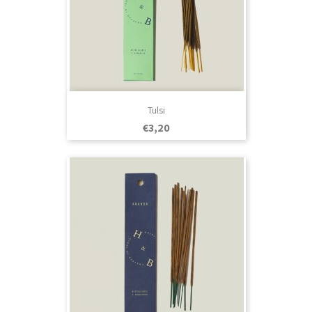
Tulsi
Prezo
€3,20