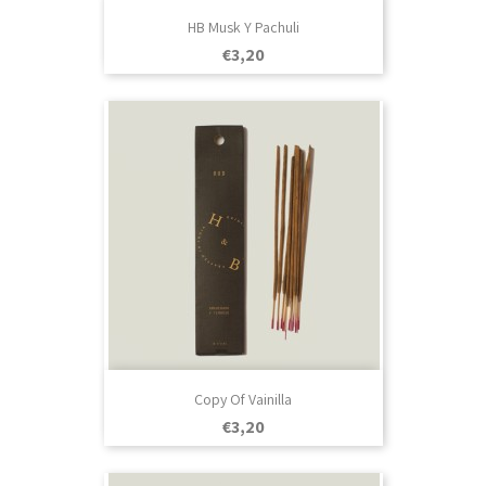
HB Musk Y Pachuli
Prezo
€3,20
Copy Of Vainilla
Prezo
€3,20