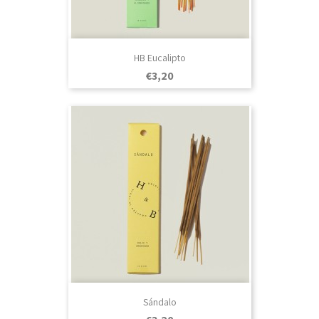
HB Eucalipto
Prezo
€3,20
Sándalo