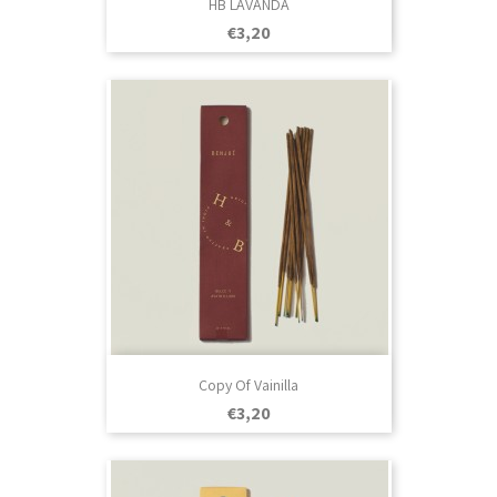
HB LAVANDA
Prezo
€3,20
Copy Of Vainilla
Prezo
€3,20