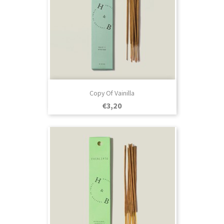
Copy Of Vainilla
Prezo
€3,20