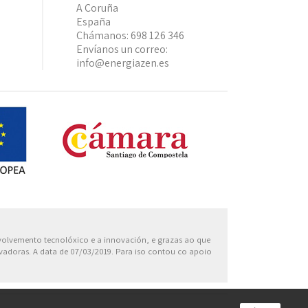
A Coruña
España
Chámanos:
698 126 346
Envíanos un correo:
info@energiazen.es
Europa
nvolvemento tecnolóxico e a innovación, e grazas ao que
ovadoras. A data de 07/03/2019. Para iso contou co apoio