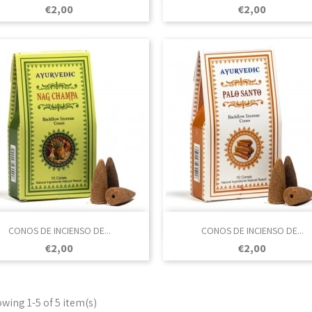
Prezo
Prezo
€2,00
€2,00

Vista rápida

Vista rápida
CONOS DE INCIENSO DE...
CONOS DE INCIENSO DE...
Prezo
Prezo
€2,00
€2,00
wing 1-5 of 5 item(s)