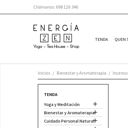
Chámanos:
698 126 346
TENDA
QUEN 
Inicios
Bienestar y Aromaterapia
Incenso
TENDA

Yoga y Meditación

Bienestar y Aromaterapia

Cuidado Personal Natural