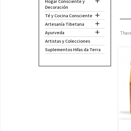

Hogar Consciente y
Decoración

Té y Cocina Consciente

Artesanía Tibetana

Ayurveda
There
Artistas y Colecciones
Suplementos Hifas da Terra