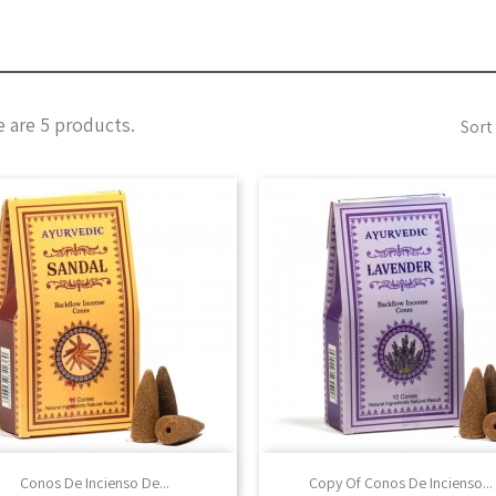
 are 5 products.
Sort 

Vista rápida

Vista rápida
Conos De Incienso De...
Copy Of Conos De Incienso...