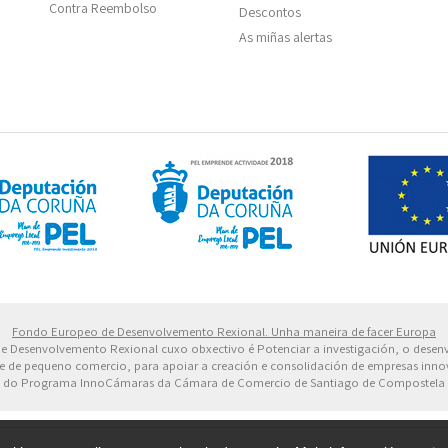
Contra Reembolso
Descontos
As miñas alertas
 Europeo de Desarrollo Regional. Una manera de hacer 
Fondo Europeo de Desenvolvemento Rexional. Unha maneira de facer Europa
 de Desenvolvemento Rexional cuxo obxectivo é Potenciar a investigación, o dese
dade de pequeno comercio, para apoiar a creación e consolidación de empresas inn
do Programa InnoCámaras da Cámara de Comercio de Santiago de Compostela