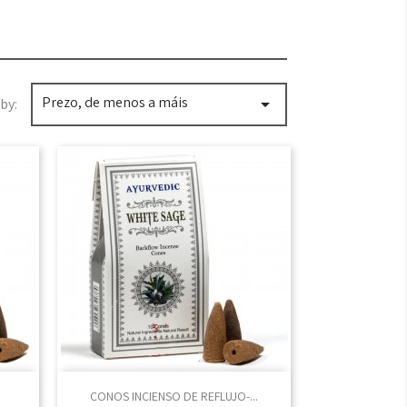
Prezo, de menos a máis

by:

Vista rápida
CONOS INCIENSO DE REFLUJO-...