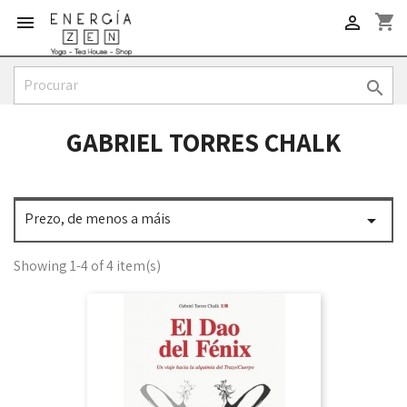
shopping_cart



GABRIEL TORRES CHALK
Prezo, de menos a máis

Showing 1-4 of 4 item(s)