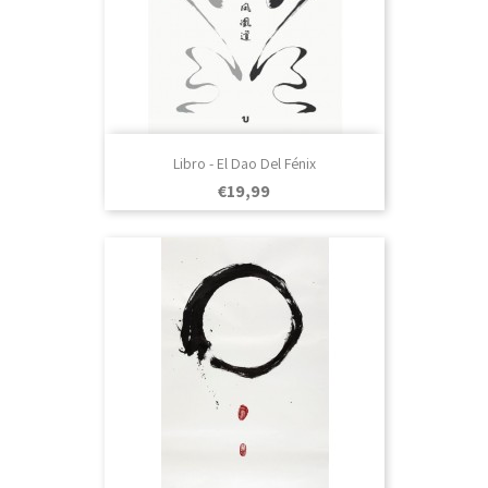
Libro - El Dao Del Fénix
Prezo
€19,99