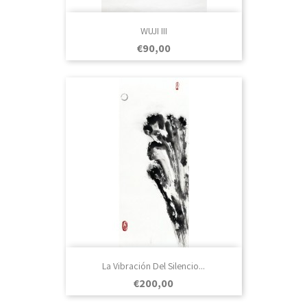
WUJI III
Prezo
€90,00
La Vibración Del Silencio...
Prezo
€200,00