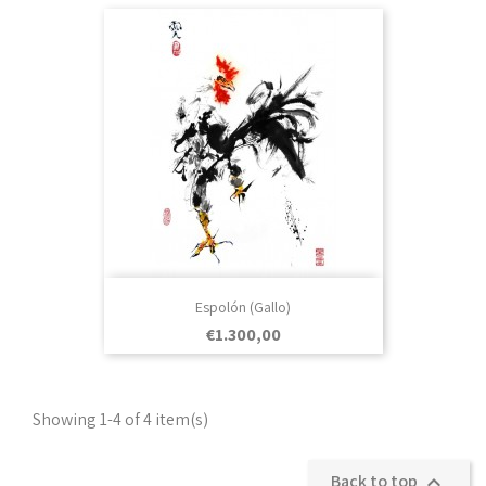
Espolón (Gallo)
Prezo
€1.300,00
Showing 1-4 of 4 item(s)
Back to top
