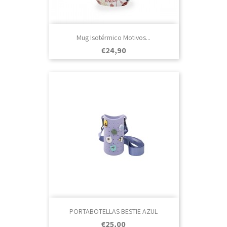
Mug Isotérmico Motivos...
Prezo
€24,90
PORTABOTELLAS BESTIE AZUL
Prezo
€25,00