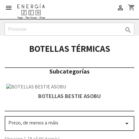
shopping_cart



BOTELLAS TÉRMICAS
Subcategorías
BOTELLAS BESTIE ASOBU
Prezo, de menos a máis

Showing 1-18 of 40 item(s)