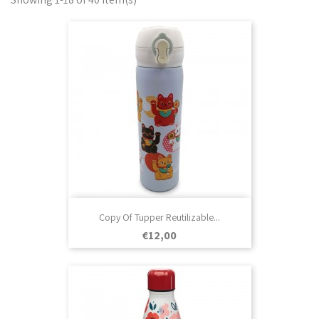
Copy Of Tupper Reutilizable...
Prezo
€12,00