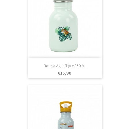
Botella Agua Tigre 350 Ml
Prezo
€15,90