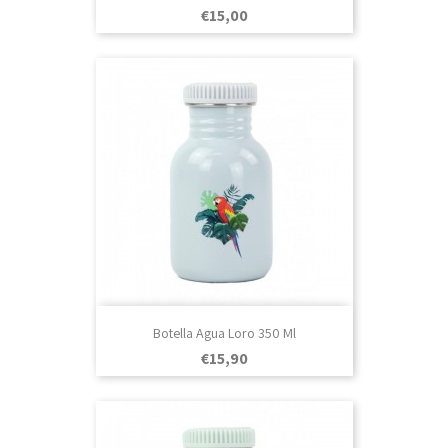
Prezo
€15,00
Botella Agua Loro 350 Ml
Prezo
€15,90