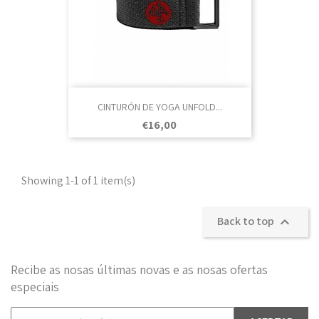
CINTURÓN DE YOGA UNFOLD...
Prezo
€16,00
Showing 1-1 of 1 item(s)
Back to top

Recibe as nosas últimas novas e as nosas ofertas
especiais