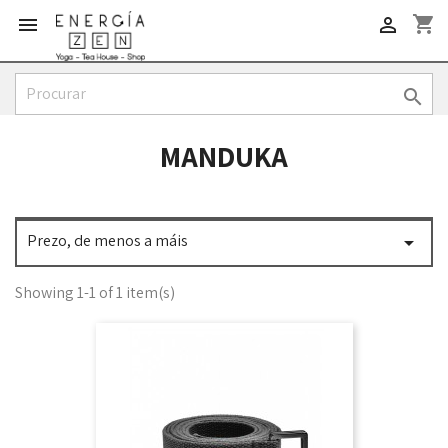
shopping_cart



MANDUKA
Prezo, de menos a máis

Showing 1-1 of 1 item(s)