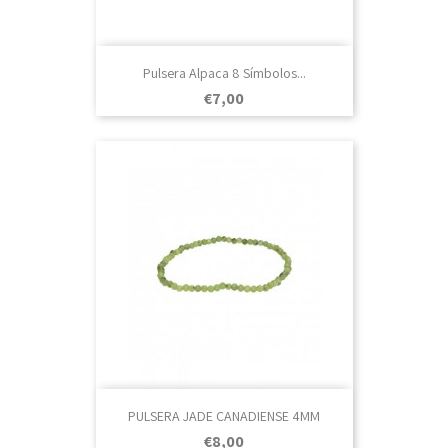
Pulsera Alpaca 8 Símbolos...
Prezo
€7,00
PULSERA JADE CANADIENSE 4MM
Prezo
€8,00