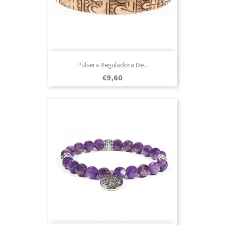
Pulsera Reguladora De...
Prezo
€9,60