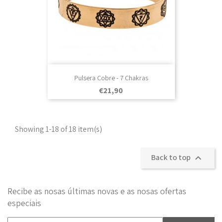
Pulsera Cobre - 7 Chakras
Prezo
€21,90
Showing 1-18 of 18 item(s)
Back to top

Recibe as nosas últimas novas e as nosas ofertas
especiais