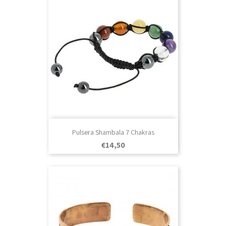
Pulsera Shambala 7 Chakras
Prezo
€14,50