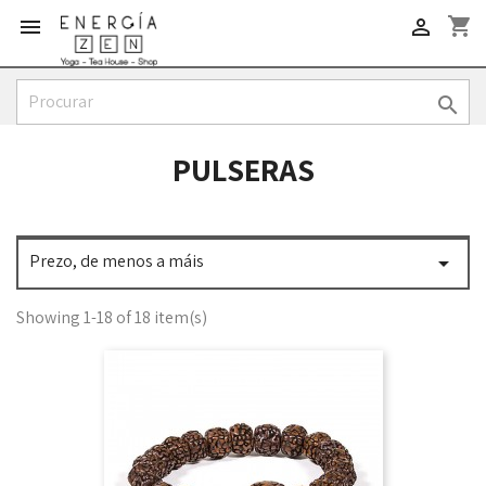
shopping_cart



PULSERAS
Prezo, de menos a máis

Showing 1-18 of 18 item(s)