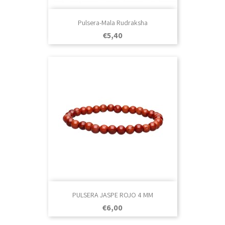
Pulsera-Mala Rudraksha
Prezo
€5,40
PULSERA JASPE ROJO 4 MM
Prezo
€6,00