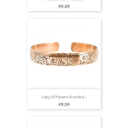
Prezo
€9,50
Copy Of Pulsera Grande 8...
Prezo
€9,50