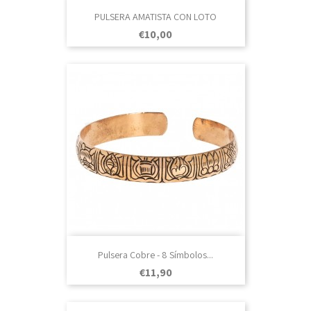
PULSERA AMATISTA CON LOTO
Prezo
€10,00
Pulsera Cobre - 8 Símbolos...
Prezo
€11,90