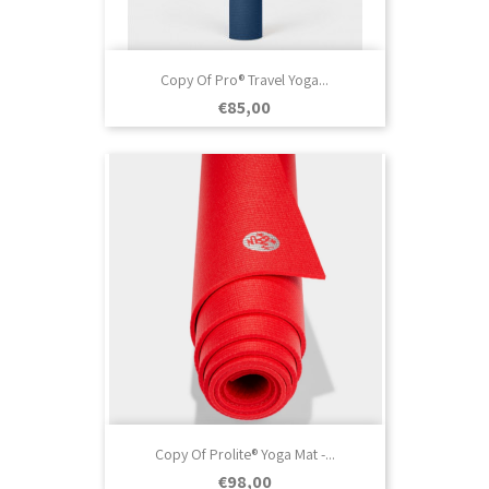
Copy Of Pro® Travel Yoga...
Prezo
€85,00
Copy Of Prolite® Yoga Mat -...
Prezo
€98,00