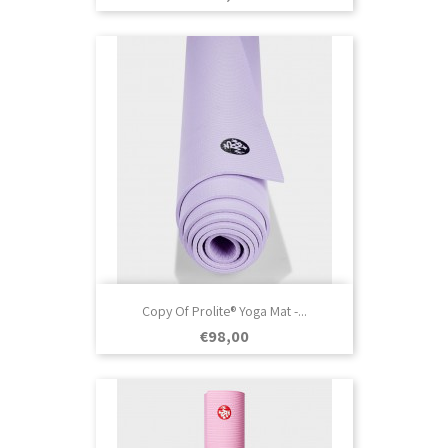
Copy Of Prolite® Yoga Mat -...
Prezo
€98,00