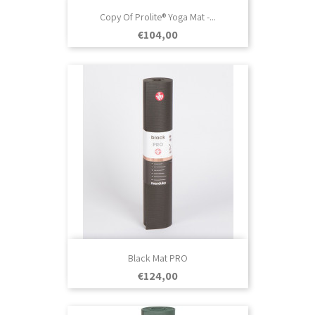
Copy Of Prolite® Yoga Mat -...
Prezo
€104,00
Black Mat PRO
Prezo
€124,00