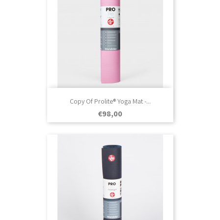
Copy Of Prolite® Yoga Mat -...
Prezo
€98,00