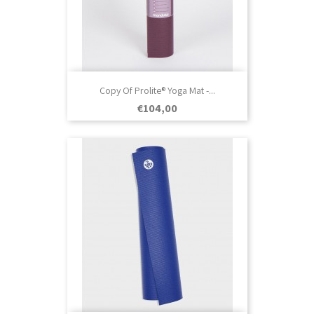
Copy Of Prolite® Yoga Mat -...
Prezo
€104,00