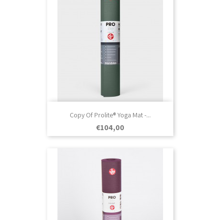
Copy Of Prolite® Yoga Mat -...
Prezo
€104,00