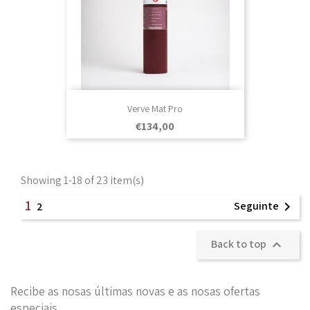
Verve Mat Pro
Prezo
€134,00
Showing 1-18 of 23 item(s)
1
Seguinte

2
Back to top

Recibe as nosas últimas novas e as nosas ofertas
especiais