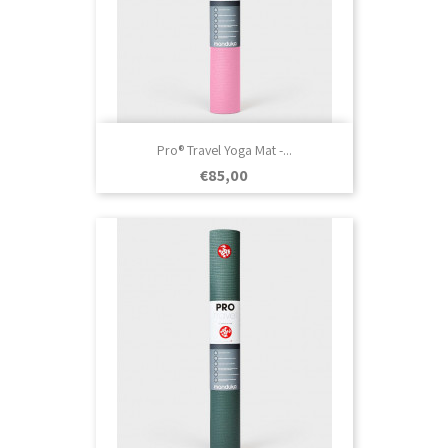
Pro® Travel Yoga Mat -...
Prezo
€85,00