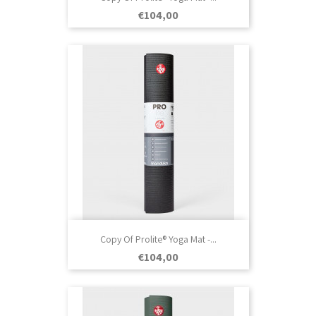
Prezo
€104,00
Copy Of Prolite® Yoga Mat -...
Prezo
€104,00