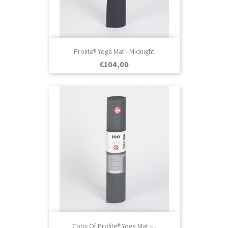
Prolite® Yoga Mat - Midnight
Prezo
€104,00
Copy Of Prolite® Yoga Mat -...