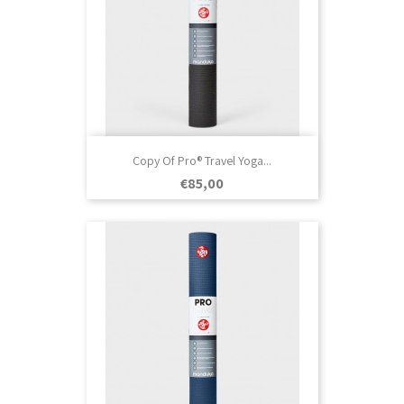
Copy Of Pro® Travel Yoga...
Prezo
€85,00