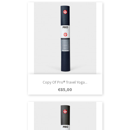
Copy Of Pro® Travel Yoga...
Prezo
€85,00