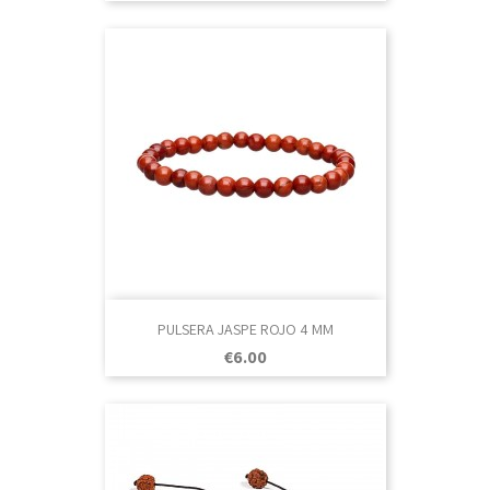
PULSERA JASPE ROJO 4 MM
Price
€6.00