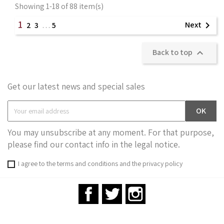
Showing 1-18 of 88 item(s)
1
Next

2
3
…
5
Back to top

Get our latest news and special sales
You may unsubscribe at any moment. For that purpose,
please find our contact info in the legal notice.
I agree to the terms and conditions and the privacy policy
Facebook
Twitter
Instagram