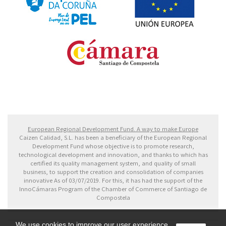
Fondo Europeo de Desarrollo Regional. Una manera
de hacer Europa
European Regional Development Fund. A way to make Europe
Caizen Calidad, S.L. has been a beneficiary of the European Regional
Development Fund whose objective is to promote research,
technological development and innovation, and thanks to which has
certified its quality management system, and quality of small
business, to support the creation and consolidation of companies
innovative As of 03/07/2019. For this, it has had the support of the
InnoCámaras Program of the Chamber of Commerce of Santiago de
Compostela
We use cookies to improve our user experience.