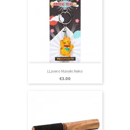
LLavero Maneki Neko
Price
€3.00