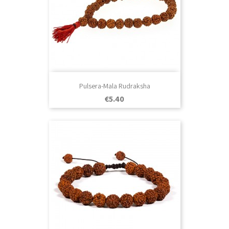
Pulsera-Mala Rudraksha
Price
€5.40