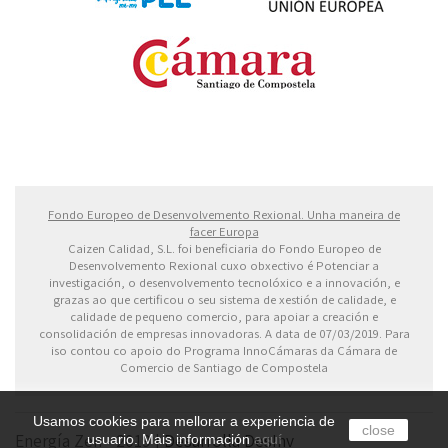
Fondo Europeo de Desarrollo Regional. Una manera
de hacer Europa
Fondo Europeo de Desenvolvemento Rexional. Unha maneira de
facer Europa
Caizen Calidad, S.L. foi beneficiaria do Fondo Europeo de
Desenvolvemento Rexional cuxo obxectivo é Potenciar a
investigación, o desenvolvemento tecnolóxico e a innovación, e
grazas ao que certificou o seu sistema de xestión de calidade, e
calidade de pequeno comercio, para apoiar a creación e
consolidación de empresas innovadoras. A data de 07/03/2019. Para
iso contou co apoio do Programa InnoCámaras da Cámara de
Comercio de Santiago de Compostela
Usamos cookies para mellorar a experiencia de
close
Energía Zen - 2019 |
Desarrolla DesInv
usuario. Mais información
aquí