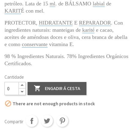
petróleo. Lata de 15 
ml
. de BÁLSAMO 
labial
 de 
KARIT
É con mel.
PROTECTOR, 
HIDRATANTE
 E 
REPARADOR
. Con 
ingredientes naturais: manteigas de 
karité
 e cacao, 
aceites de améndoas doces e oliva, cera branca de abella 
e como 
conservante
 vitamina E.
98 % Ingredientes Naturais. 78% Ingredientes Orgánicos 
Certificados.
Cantidade

ENGADIR Á CESTA

There are not enough products in stock
Compartir