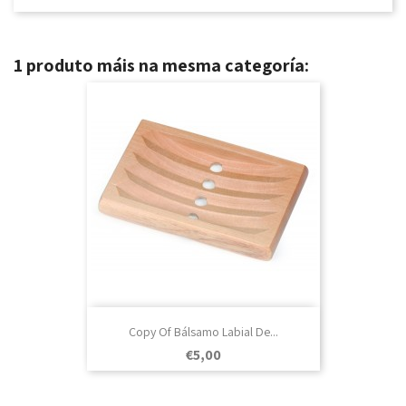
1 produto máis na mesma categoría:
Copy Of Bálsamo Labial De...
Prezo
€5,00