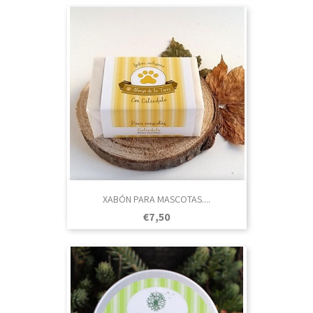
XABÓN PARA MASCOTAS....
Prezo
€7,50