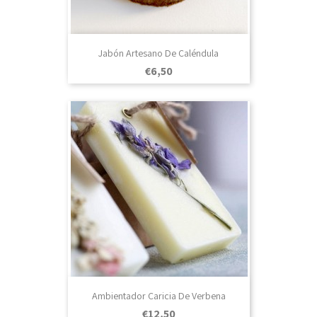
Jabón Artesano De Caléndula
Prezo
€6,50
Ambientador Caricia De Verbena
Prezo
€12,50