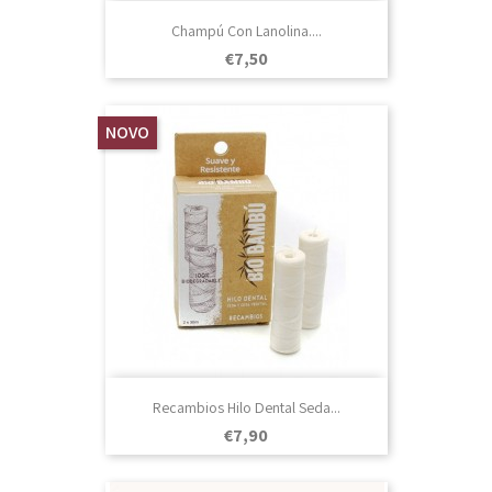
Champú Con Lanolina....
Prezo
€7,50
NOVO
Recambios Hilo Dental Seda...
Prezo
€7,90