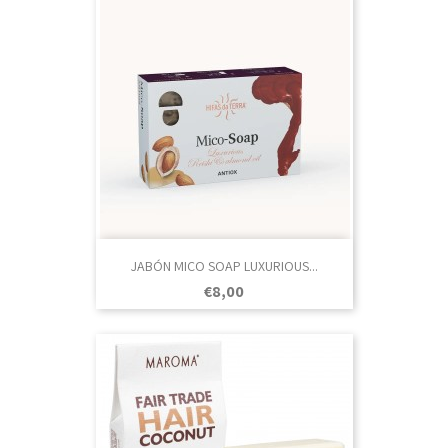
JABÓN MICO SOAP LUXURIOUS...
Prezo
€8,00