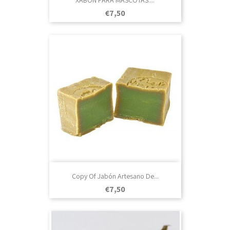
XABÓN PARA MASCOTAS....
Prezo
€7,50
Copy Of Jabón Artesano De...
Prezo
€7,50