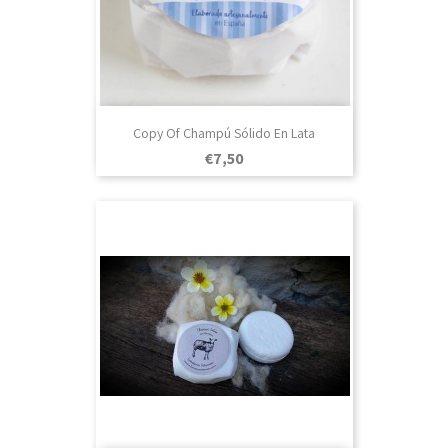
Copy Of Champú Sólido En Lata
Prezo
€7,50