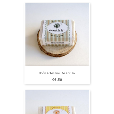
Jabón Artesano De Arcilla...
Prezo
€6,50