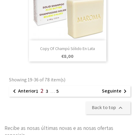
Copy Of Champú Sólido En Lata
Prezo
€8,00
Showing 19-36 of 78 item(s)
2

Anterior
Seguinte

1
3
…
5
Back to top

Recibe as nosas últimas novas e as nosas ofertas