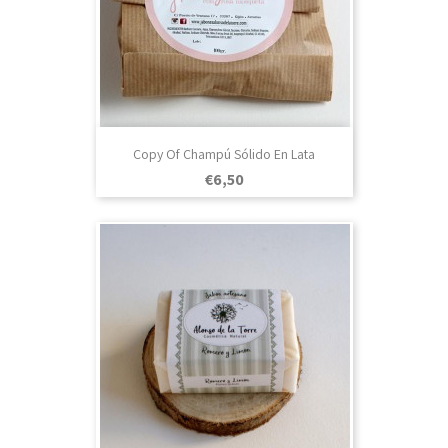
Copy Of Champú Sólido En Lata
Prezo
€6,50