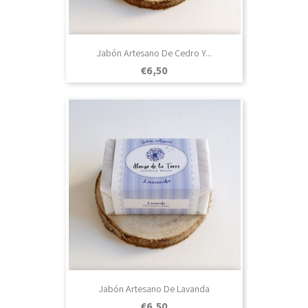
Jabón Artesano De Cedro Y...
Prezo
€6,50
Jabón Artesano De Lavanda
Prezo
€6,50