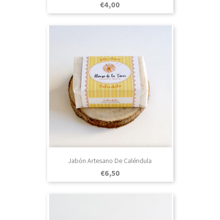
Prezo
€4,00
Jabón Artesano De Caléndula
Prezo
€6,50