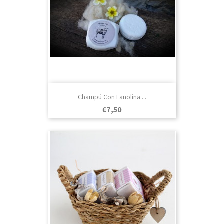
Champú Con Lanolina....
Prezo
€7,50