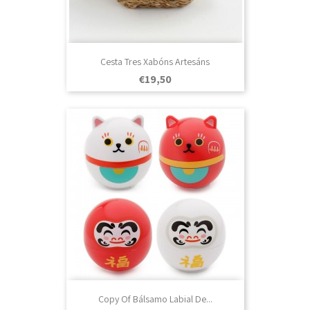
Cesta Tres Xabóns Artesáns
Prezo
€19,50
Copy Of Bálsamo Labial De...