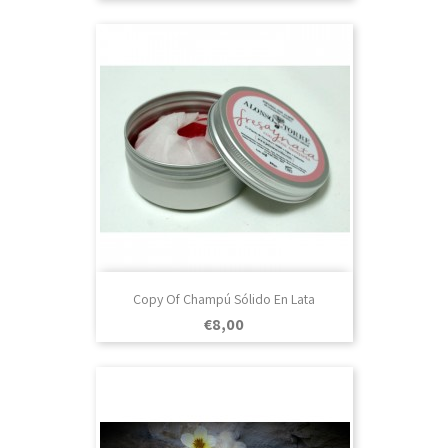
Copy Of Champú Sólido En Lata
Prezo
€8,00