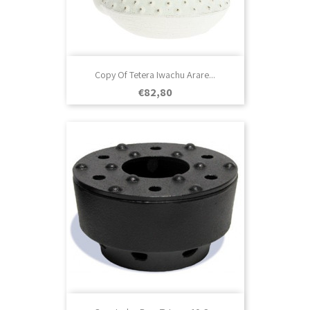
Copy Of Tetera Iwachu Arare...
Prezo
€82,80