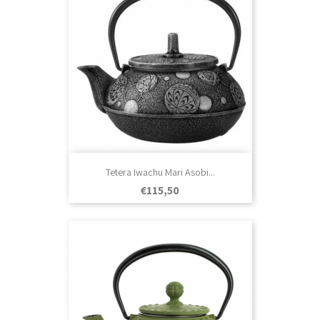
Tetera Iwachu Mari Asobi...
Prezo
€115,50