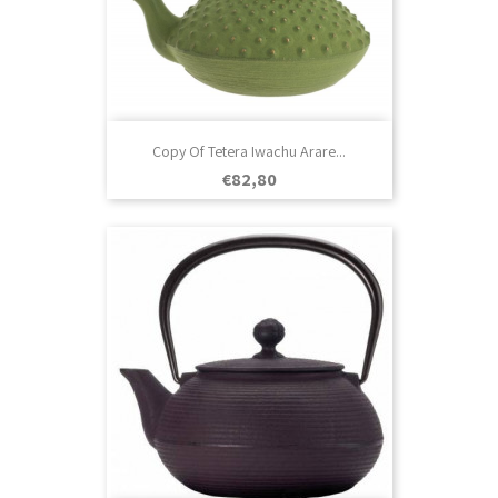
Copy Of Tetera Iwachu Arare...
Prezo
€82,80