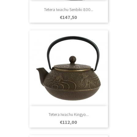
Tetera Iwachu Senbiki 800...
Prezo
€147,50
Tetera Iwachu Kingyo...
Prezo
€112,00