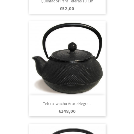
Quentador Para Teteras 10 Cm
Prezo
€52,00
Tetera Iwachu Arare Negra...
Prezo
€148,00