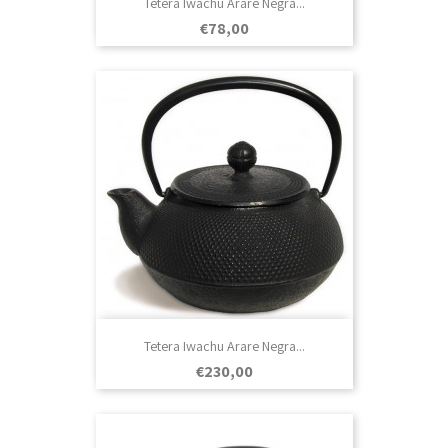
Tetera Iwachu Arare Negra...
Prezo
€78,00
Tetera Iwachu Arare Negra...
Prezo
€230,00