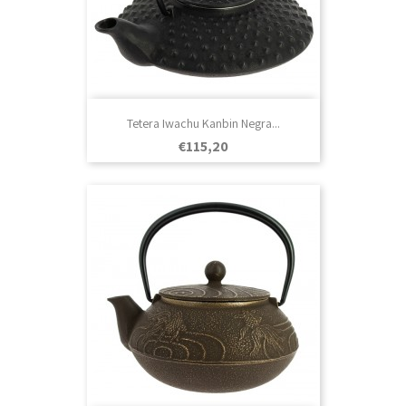
Tetera Iwachu Kanbin Negra...
Prezo
€115,20