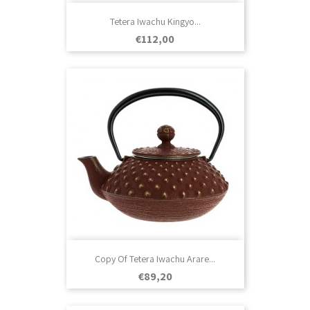
Tetera Iwachu Kingyo...
Prezo
€112,00
Copy Of Tetera Iwachu Arare...
Prezo
€89,20