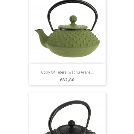
Copy Of Tetera Iwachu Arare...
Prezo
€82,80