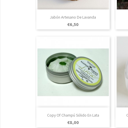

Vista rápida
Jabón Artesano De Lavanda
Prezo
€6,50

Vista rápida
Copy Of Champú Sólido En Lata
C
Prezo
€8,00