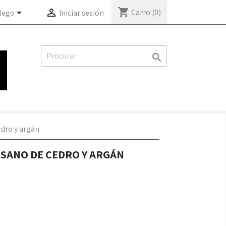
shopping_cart


Carro
(0)
lego
Iniciar sesión

dro y argán
SANO DE CEDRO Y ARGÁN