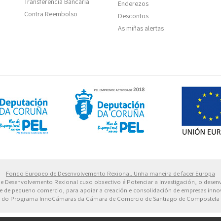
Transferencia Bancaria
Enderezos
Contra Reembolso
Descontos
As miñas alertas
 Europeo de Desarrollo Regional. Una manera de hacer 
Fondo Europeo de Desenvolvemento Rexional. Unha maneira de facer Europa
 de Desenvolvemento Rexional cuxo obxectivo é Potenciar a investigación, o dese
dade de pequeno comercio, para apoiar a creación e consolidación de empresas inn
do Programa InnoCámaras da Cámara de Comercio de Santiago de Compostela