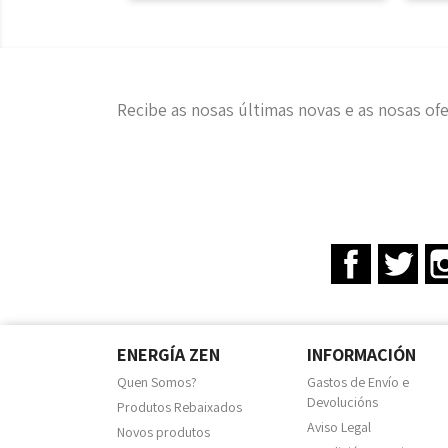
Recibe as nosas últimas novas e as nosas ofe
Facebook
Twit
ENERGÍA ZEN
INFORMACIÓN
Quen Somos?
Gastos de Envío e
Devolucións
Produtos Rebaixados
Aviso Legal
Novos produtos