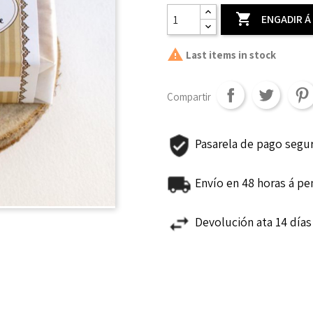

ENGADIR Á

Last items in stock
Compartir
Pasarela de pago segu
Envío en 48 horas á pe
Devolución ata 14 día