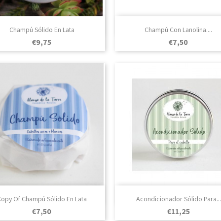

Vista rápida

Vista rápida
Champú Sólido En Lata
Champú Con Lanolina....
Prezo
Prezo
€9,75
€7,50

Vista rápida

Vista rápida
opy Of Champú Sólido En Lata
Acondicionador Sólido Para...
Prezo
Prezo
€7,50
€11,25