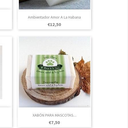

Vista rápida
Ambientador Amor A La Habana
Prezo
€12,50

Vista rápida
XABÓN PARA MASCOTAS....
Prezo
€7,50