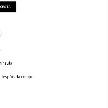
 CESTA
ra
nínsula
s despóis da compra