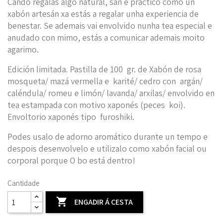
Cando regalas algo natural, san e práctico como un
xabón artesán xa estás a regalar unha experiencia de
benestar. Se ademais vai envolvido nunha tea especial e
anudado con mimo, estás a comunicar ademais moito
agarimo.
Edición limitada. Pastilla de 100 gr. de Xabón de rosa
mosqueta/ mazá vermella e karité/ cedro con argán/
caléndula/ romeu e limón/ lavanda/ arxilas/ envolvido en
tea estampada con motivo xaponés (peces koi).
Envoltorio xaponés tipo furoshiki.
Podes usalo de adorno aromático durante un tempo e
despois desenvolvelo e utilizalo como xabón facial ou
corporal porque O bo está dentro!
Cantidade

ENGADIR Á CESTA