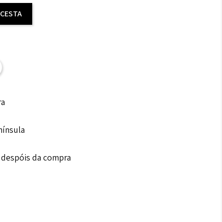
 CESTA
ra
nínsula
s despóis da compra