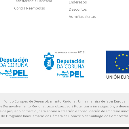
Transferencia Bancaria
Enderezos
Contra Reembolso
Descontos
As miñas alertas
 Europeo de Desarrollo Regional. Una manera de hacer 
Fondo Europeo de Desenvolvemento Rexional. Unha maneira de facer Europa
 de Desenvolvemento Rexional cuxo obxectivo é Potenciar a investigación, o dese
dade de pequeno comercio, para apoiar a creación e consolidación de empresas inn
do Programa InnoCámaras da Cámara de Comercio de Santiago de Compostela