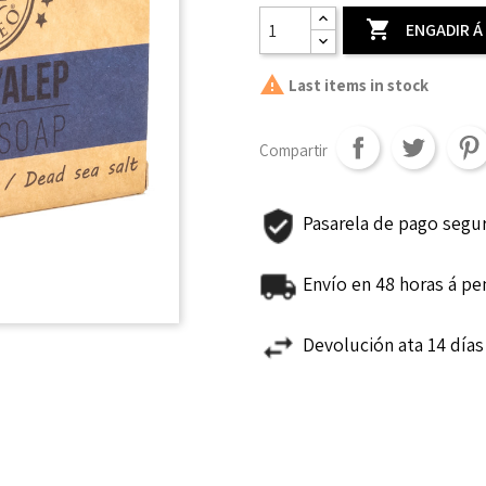

ENGADIR Á

Last items in stock
Compartir
Pasarela de pago segu
Envío en 48 horas á pe
Devolución ata 14 día