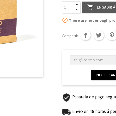

ENGADIR Á

There are not enough prod
Compartir
NOTIFICAR
Pasarela de pago segu
Envío en 48 horas á pe