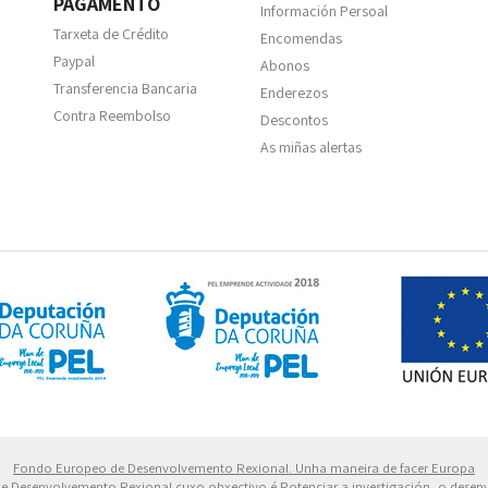
PAGAMENTO
Información Persoal
Tarxeta de Crédito
Encomendas
Paypal
Abonos
Transferencia Bancaria
Enderezos
Contra Reembolso
Descontos
As miñas alertas
 Europeo de Desarrollo Regional. Una manera de hacer 
Fondo Europeo de Desenvolvemento Rexional. Unha maneira de facer Europa
 de Desenvolvemento Rexional cuxo obxectivo é Potenciar a investigación, o dese