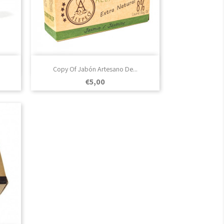

Vista rápida
Copy Of Jabón Artesano De...
Prezo
€5,00