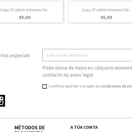

Vista rápida

Vista rápida
Copy Of Jabón Artesano De...
Copy Of Jabón Artesano De...
Prezo
Prezo
€5,00
€5,00
rtas especiais
Pode darse de baixa en calquera momento
contacto no aviso legal.
Confirmo que lein e acepto as
condiciones de pr
ter
Instagram
MÉTODOS DE
A TÚA CONTA