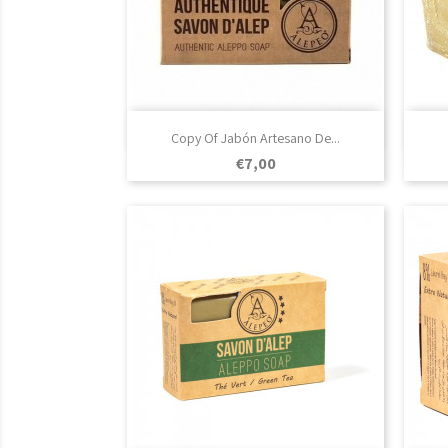

Vista rápida
Copy Of Jabón Artesano De...
Prezo
€7,00