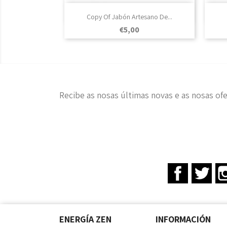

Vista rápida
Copy Of Jabón Artesano De...
Prezo
€5,00
Recibe as nosas últimas novas e as nosas ofe
Facebook
Twit
ENERGÍA ZEN
INFORMACIÓN