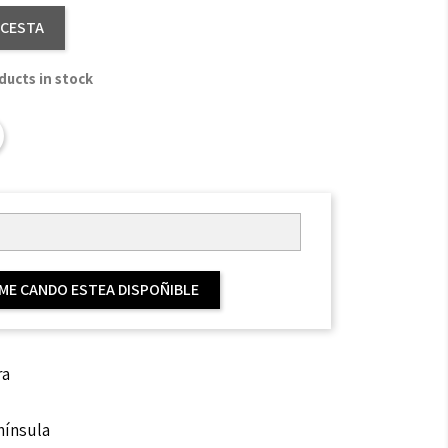
 CESTA
ucts in stock
ME CANDO ESTEA DISPOÑIBLE
ra
nínsula