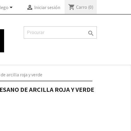
shopping_cart


Carro
(0)
lego
Iniciar sesión

e arcilla roja y verde
ESANO DE ARCILLA ROJA Y VERDE