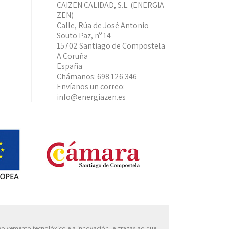
CAIZEN CALIDAD, S.L. (ENERGIA
ZEN)
Calle, Rúa de José Antonio
Souto Paz, nº 14
15702 Santiago de Compostela
A Coruña
España
Chámanos:
698 126 346
Envíanos un correo:
info@energiazen.es
Europa
nvolvemento tecnolóxico e a innovación, e grazas ao que