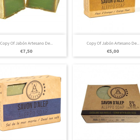

Vista rápida

Vista rápida
Copy Of Jabón Artesano De...
Copy Of Jabón Artesano De...
Prezo
Prezo
€7,50
€5,00