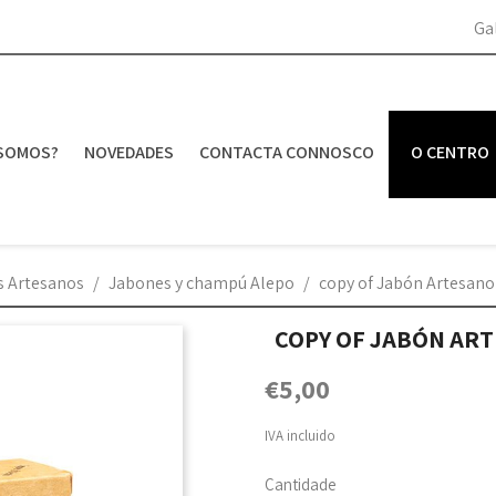
Ga
SOMOS?
NOVEDADES
CONTACTA CONNOSCO
O CENTRO
s Artesanos
Jabones y champú Alepo
copy of Jabón Artesano d
COPY OF JABÓN ART
€5,00
IVA incluido
Cantidade